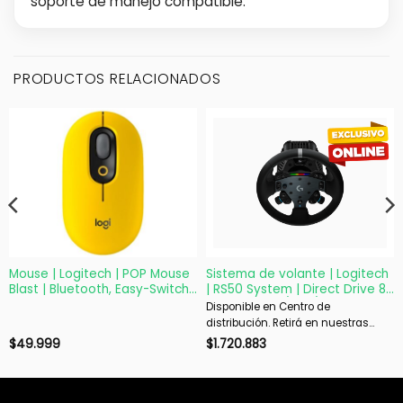
soporte de manejo compatible.
PRODUCTOS RELACIONADOS
Mouse | Logitech | POP Mouse
Sistema de volante | Logitech
Blast | Bluetooth, Easy-Switch
| RS50 System | Direct Drive 8
y SmartWheel
Nm para PS5/PS4/PC
Disponible en Centro de
distribución. Retirá en nuestras
sucursales en 48 hs hábiles. Si es
$
49.999
$
1.720.883
con envío, despachamos en 72 hs
hábiles.