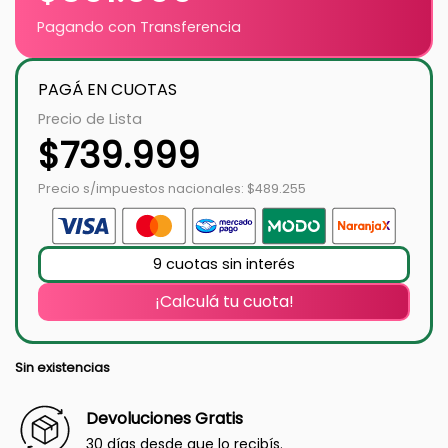
Pagando con Transferencia
PAGÁ EN CUOTAS
Precio de Lista
$
739.999
Precio s/impuestos nacionales: $489.255
9 cuotas sin interés
¡Calculá tu cuota!
Sin existencias
Devoluciones Gratis
30 días desde que lo recibís.