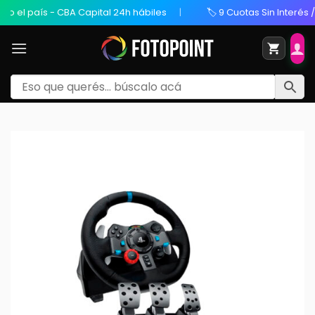
 país - CBA Capital 24h hábiles
🏷️ 9 Cuotas Sin Interés / 20% 