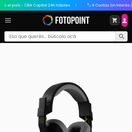
país - CBA Capital 24h hábiles
🏷️ 9 Cuotas Sin Interés / 20% O