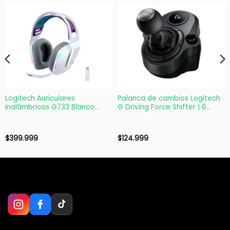
Logitech Auriculares
Palanca de cambios Logitech
inalámbricos G733 Blanco
G Driving Force Shifter | 6
LIGHTSPEED con LIGHTSYNC
marchas | G29/G920
$
399.999
$
124.999