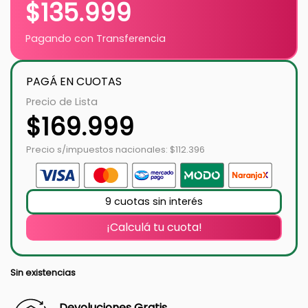
$
135.999
Pagando con Transferencia
PAGÁ EN CUOTAS
Precio de Lista
$
169.999
Precio s/impuestos nacionales: $112.396
9 cuotas sin interés
¡Calculá tu cuota!
Sin existencias
Devoluciones Gratis