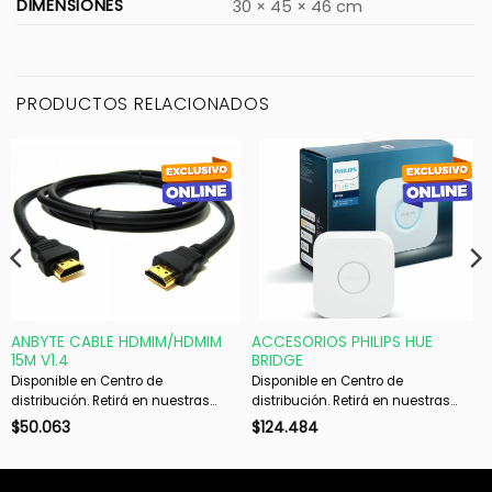
DIMENSIONES
30 × 45 × 46 cm
PRODUCTOS RELACIONADOS
ANBYTE CABLE HDMIM/HDMIM
ACCESORIOS PHILIPS HUE
15M V1.4
BRIDGE
Disponible en Centro de
Disponible en Centro de
distribución. Retirá en nuestras
distribución. Retirá en nuestras
sucursales en 48 hs hábiles. Si es
sucursales en 48 hs hábiles. Si es
$
50.063
$
124.484
con envío, despachamos en 72 hs
con envío, despachamos en 72 hs
hábiles.
hábiles.