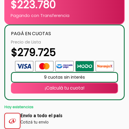
$
223.780
Pagando con Transferencia
PAGÁ EN CUOTAS
Precio de Lista
$
279.725
9 cuotas sin interés
¡Calculá tu cuota!
Hay existencias
Envío a todo el país
Cotizá tu envío