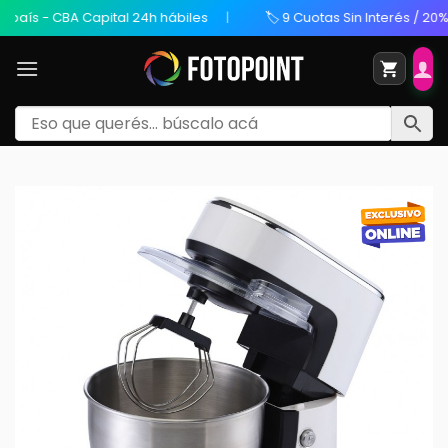
aís - CBA Capital 24h hábiles
🏷️ 9 Cuotas Sin Interés / 20% O