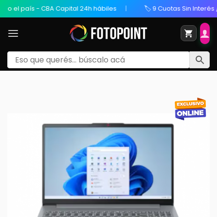
el país - CBA Capital 24h hábiles
🏷️ 9 Cuotas Sin Interés / 2