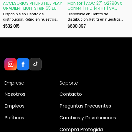
ACCESORIOS PHILIPS HUE PLAY
Monitor | AOC 27" G2790VX
GRADIENT LIGHTSTRIP 65 EU
Gamer | FHD 144Hz | VA
FreeSync Premium
Disponible en Centro de
Disponible en Centro de
distribución. Retirá en nuestras
distribución. Retirá en nuestras
sucursales en 48 hs hábiles. Si es
sucursales en 48 hs hábiles. Si es
$
532.015
$
680.397
con envío, despachamos en 72 hs
con envío, despachamos en 72 hs
hábiles.
hábiles.
Empresa
Soporte
Nosotros
Contacto
Empleos
Preguntas Frecuentes
Políticas
Cambios y Devoluciones
Compra Protegida