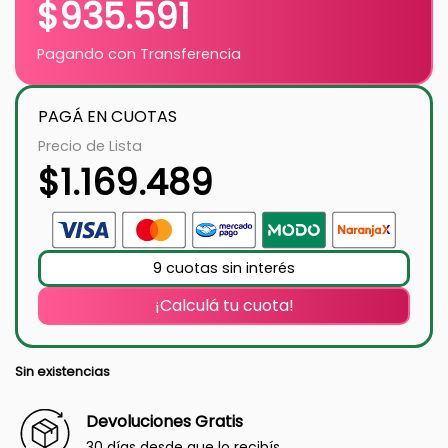
$
935.591
Pagando con Transferencia
PAGÁ EN CUOTAS
Precio de Lista
$
1.169.489
9 cuotas sin interés
¡Calculá tu cuota!
Sin existencias
Devoluciones Gratis
30 días desde que lo recibís.