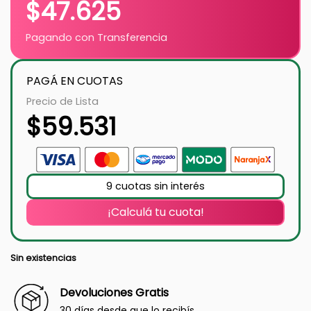
$
47.625
Pagando con Transferencia
PAGÁ EN CUOTAS
Precio de Lista
$
59.531
9 cuotas sin interés
¡Calculá tu cuota!
Sin existencias
Devoluciones Gratis
30 días desde que lo recibís.