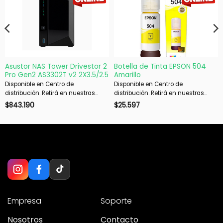
Asustor NAS Tower Drivestor 2
Botella de Tinta EPSON 504
Pro Gen2 AS3302T v2 2X3.5/2.5
Amarillo
Disponible en Centro de
Disponible en Centro de
distribución. Retirá en nuestras
distribución. Retirá en nuestras
sucursales en 48 hs hábiles. Si es
sucursales en 48 hs hábiles. Si es
$
843.190
$
25.597
con envío, despachamos en 72 hs
con envío, despachamos en 72 hs
hábiles.
hábiles.
Empresa
Soporte
Nosotros
Contacto