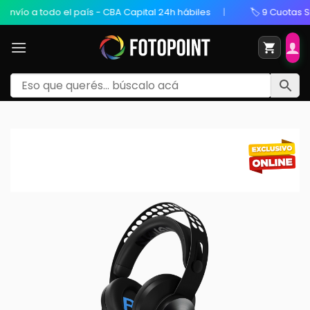
 todo el país - CBA Capital 24h hábiles
🏷️ 9 Cuotas Sin Inter