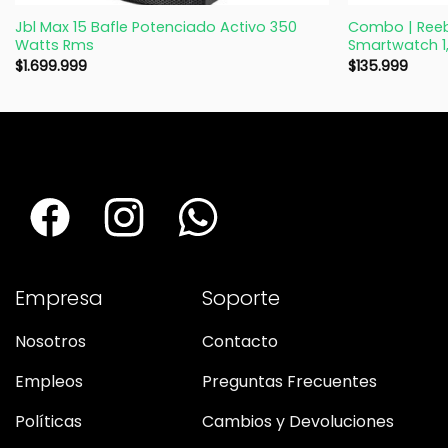
Jbl Max 15 Bafle Potenciado Activo 350
Combo | Reebo
Watts Rms
Smartwatch 1,
$
1.699.999
$
135.999
Empresa
Soporte
Nosotros
Contacto
Empleos
Preguntas Frecuentes
Políticas
Cambios y Devoluciones