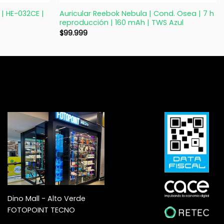
 | HE-032CE |
Auricular Reebok Nebula | Cond. Osea | 7 h
reproducción | 160 mAh | TWS Azul
$
99.999
Dino Mall - Alto Verde
FOTOPOINT TECNO