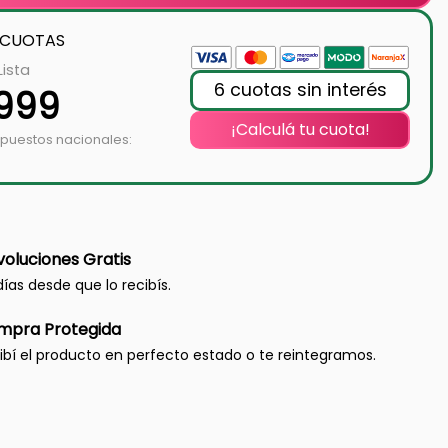
 CUOTAS
Lista
6 cuotas sin interés
.999
¡Calculá tu cuota!
mpuestos nacionales:
oluciones Gratis
días desde que lo recibís.
mpra Protegida
ibí el producto en perfecto estado o te reintegramos.