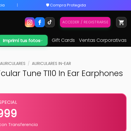
cia
🛡️ Compra Protegida
ACCEDER / REGISTRARSE
Gift Cards
Ventas Corporativas
Imprimí tus fotos
AURICULARES
/
AURICULARES IN-EAR
icular Tune T110 In Ear Earphones
SPECIAL
.999
on Transferencia