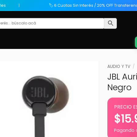
les
🏷️ 6 Cuotas Sin Interés / 20% OFF Transferen
AUDIO Y TV
/
JBL Aur
Negro
PRECIO E
$
15
Pagando c