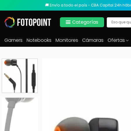
🚚 Envío a todo el país - CBA Capital 24h hábi
Categorías
Gamers
Notebooks
Monitores
Cámaras
Ofertas