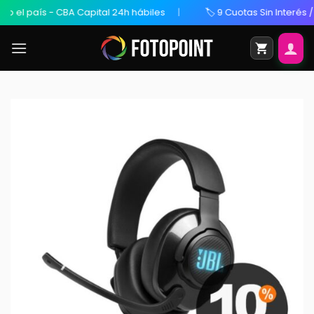
 - CBA Capital 24h hábiles
🏷️ 9 Cuotas Sin Interés / 20% OFF T