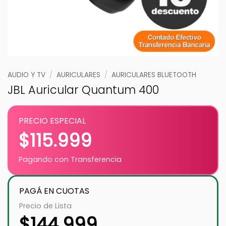
AUDIO Y TV
/
AURICULARES
/
AURICULARES BLUETOOTH
JBL Auricular Quantum 400
PRECIO ESPECIAL
$
115.999
Pagando con Transferencia
PAGÁ EN CUOTAS
Precio de Lista
$
144.999