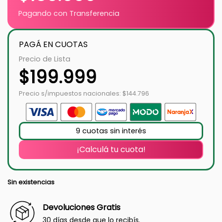
Pagando con Transferencia
PAGÁ EN CUOTAS
Precio de Lista
$
199.999
Precio s/impuestos nacionales: $144.796
9 cuotas sin interés
¡Calculá tu cuota!
Sin existencias
Devoluciones Gratis
30 días desde que lo recibís.