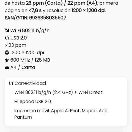
de hasta
23 ppm (Carta) / 22 ppm (A4)
, primera
página en
<7,8 s
y resolución
1200 × 1200 dpi
.
EAN/GTIN: 6936358035507
.
📶 Wi‑Fi 802.11 b/g/n
🔌 USB 2.0
⚡ 23 ppm
🖨️ 1200 × 1200 dpi
🧠 600 MHz / 128 MB
💼 A4 / Carta
🔌 Conectividad
Wi‑Fi 802.11 b/g/n (2.4 GHz) + Wi‑Fi Direct
Hi‑Speed USB 2.0
Impresión móvil: Apple AirPrint, Mopria, App
Pantum