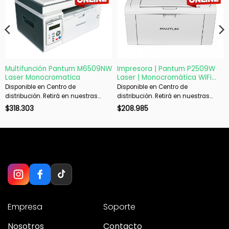
Multifunción Pantum M6509NW
Impresora | Pantum P2509W
Laser Monocromatica
Laser | Monocromática WiFi
USB Compacta
Disponible en Centro de
Disponible en Centro de
distribución. Retirá en nuestras
distribución. Retirá en nuestras
sucursales en 48 hs hábiles. Si es
sucursales en 48 hs hábiles. Si es
$
318.303
$
208.985
con envío, despachamos en 72 hs
con envío, despachamos en 72 hs
hábiles.
hábiles.
Empresa
Soporte
Nosotros
Contacto