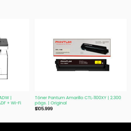
+
7ADW |
Tóner Pantum Amarillo CTL‑1100XY | 2.300
ADF + Wi-Fi
págs. | Original
$
105.999