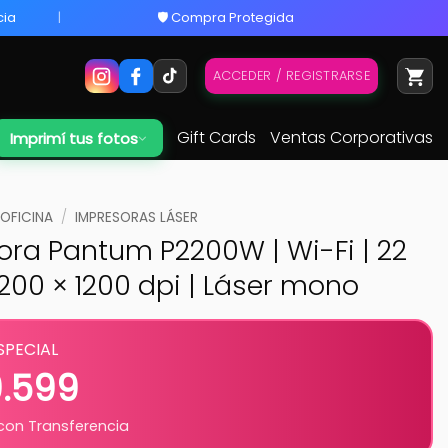
cia
🛡️ Compra Protegida
ACCEDER / REGISTRARSE
Gift Cards
Ventas Corporativas
Imprimí tus fotos
 OFICINA
/
IMPRESORAS LÁSER
ora Pantum P2200W | Wi-Fi | 22
200 × 1200 dpi | Láser mono
SPECIAL
9.599
on Transferencia