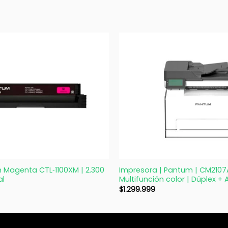
+
 Magenta CTL‑1100XM | 2.300
Impresora | Pantum | CM210
al
Multifunción color | Dúplex + 
$
1.299.999