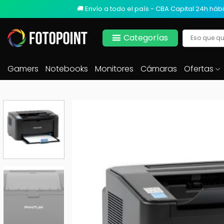
🚚 Envío a todo el país - CBA Capital 24h hábi
Categorías
Gamers
Notebooks
Monitores
Cámaras
Ofertas