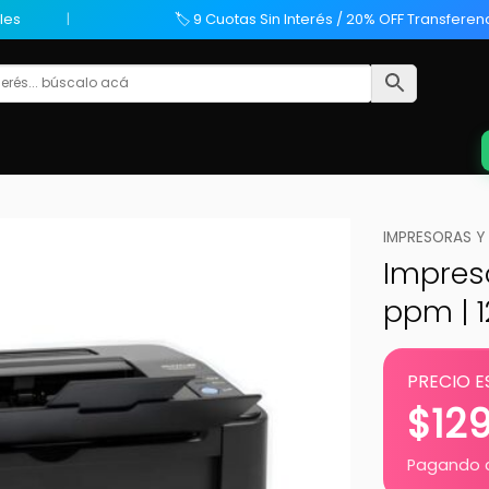
les
🏷️ 9 Cuotas Sin Interés / 20% OFF Transferen
IMPRESORAS Y
Impres
ppm | 1
PRECIO E
$
12
Pagando c