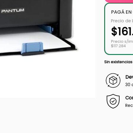
PAGÁ EN
Precio de 
$
16
Precio s/i
$117.284
Sin existencias
Dev
30 
Co
Rec