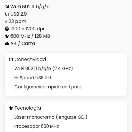
📶 Wi‑Fi 802.11 b/g/n
🔌 USB 2.0
⚡ 23 ppm
🖨️ 1200 × 1200 dpi
🧠 600 MHz / 128 MB
💼 A4 / Carta
🔌 Conectividad
Wi‑Fi 802.11 b/g/n (2.4 GHz)
Hi‑Speed USB 2.0
Configuración rápida en 1 paso
🧠 Tecnología
Láser monocromo (lenguaje GDI)
Procesador 600 MHz