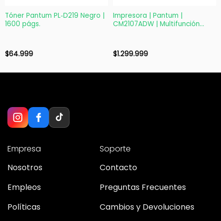
Tóner Pantum PL‑D219 Negro |
Impresora | Pantum |
1600 págs.
CM2107ADW | Multifunción
color | Dúplex + ADF + Wi-Fi
$
64.999
$
1.299.999
Empresa
Soporte
Nosotros
Contacto
Empleos
Preguntas Frecuentes
Políticas
Cambios y Devoluciones