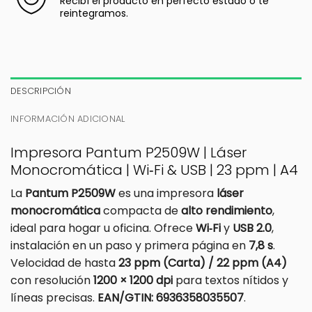
Recibí el producto en perfecto estado o te
reintegramos.
DESCRIPCIÓN
INFORMACIÓN ADICIONAL
Impresora Pantum P2509W | Láser
Monocromática | Wi‑Fi & USB | 23 ppm | A4
La
Pantum P2509W
es una impresora
láser
monocromática
compacta de
alto rendimiento
,
ideal para hogar u oficina. Ofrece
Wi‑Fi
y
USB 2.0
,
instalación en un paso y primera página en
7,8 s
.
Velocidad de hasta
23 ppm (Carta) / 22 ppm (A4)
con resolución
1200 × 1200 dpi
para textos nítidos y
líneas precisas.
EAN/GTIN: 6936358035507
.