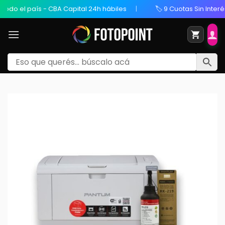
 el país - CBA Capital 24h hábiles
🏷️ 9 Cuotas Sin Interés / 