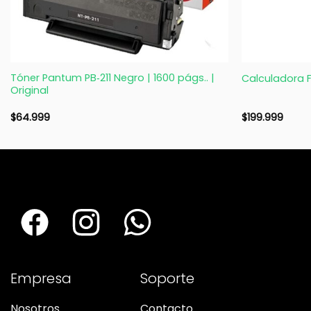
+
+
Tóner Pantum PB‑211 Negro | 1600 págs.. |
Calculadora 
Original
$
64.999
$
199.999
Empresa
Soporte
Nosotros
Contacto