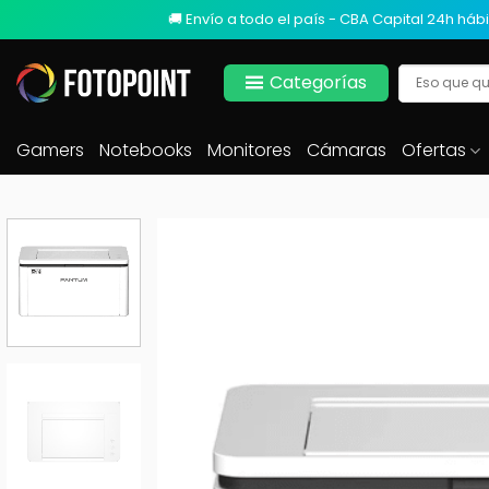
🚚 Envío a todo el país - CBA Capital 24h hábi
Categorías
Gamers
Notebooks
Monitores
Cámaras
Ofertas