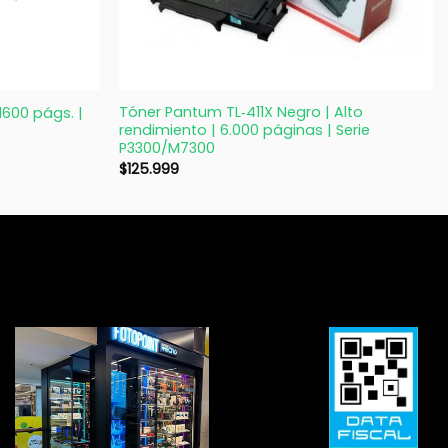
+
Tóner Pantum TL‑411X Negro | Alto
1600 págs. |
rendimiento | 6.000 páginas | Serie
P3300/M7300
$
125.999