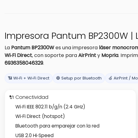
Impresora Pantum BP2300W | Lá
La
Pantum BP2300W
es una impresora
láser monocrom
Wi‑Fi Direct
, con soporte para
AirPrint
y
Mopria
. Impri
6936358046329
.
📶 Wi‑Fi + Wi‑Fi Direct
🔵 Setup por Bluetooth
🍏 AirPrint / M
🔌 Conectividad
Wi‑Fi IEEE 802.11 b/g/n (2.4 GHz)
Wi‑Fi Direct (hotspot)
Bluetooth para emparejar con la red
USB 2.0 Hi‑Speed