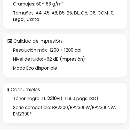
Gramajes: 60–163 g/m²
Tamaños: A4, A5, A6, B5, B6, DL, C5, C6, COM‑10,
Legal, Carta
🖼️ Calidad de impresión
Resolución máx.: 1200 × 1200 dpi
Nivel de ruido: ~52 dB (impresión)
Modo Eco disponible
🧪 Consumibles
Tóner negro:
TL‑2310H
(≈1.600 págs. ISO)
Serie compatible: BP2300/BP2300W/BP2300NW,
BM2300*