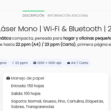
DESCRIPCIÓN
INFORMACIÓN ADICIONAL
ser Mono | Wi‑Fi & Bluetooth | 
ática
compacta, pensada para
hogar y oficinas pequeñ
me hasta
22 ppm (A4) / 23 ppm (Carta)
, primera página 
opria
⚡ 22 ppm
🖨️ 1200 × 1200 dpi
💼 A4 / Carta
🖨️ Manejo de papel
Entrada: 150 hojas
Salida: 100 hojas
Soporta: Normal, Grueso, Fino, Cartulina, Etiquetas,
Sobres, Transparencias