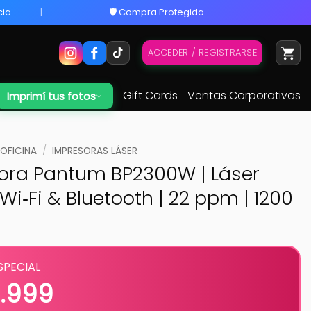
cia
🛡️ Compra Protegida
ACCEDER / REGISTRARSE
Gift Cards
Ventas Corporativas
Imprimí tus fotos
 OFICINA
/
IMPRESORAS LÁSER
ora Pantum BP2300W | Láser
Wi‑Fi & Bluetooth | 22 ppm | 1200
SPECIAL
5.999