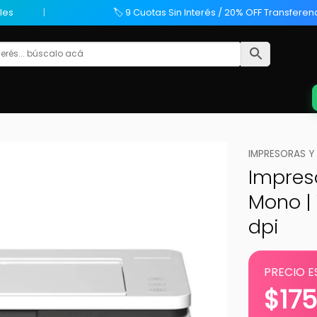
les
🏷️ 9 Cuotas Sin Interés / 20% OFF Transferen
IMPRESORAS Y
Impres
Mono | 
dpi
PRECIO E
$
17