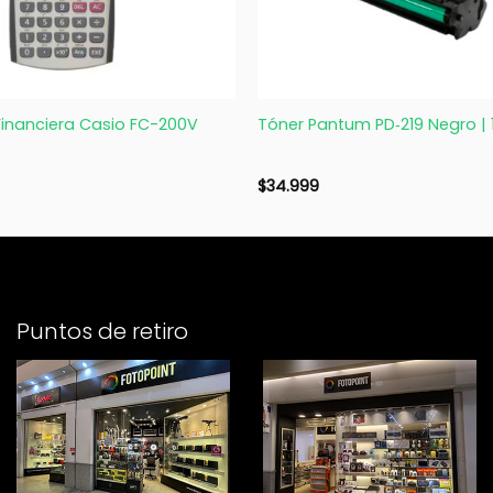
+
Financiera Casio FC-200V
Tóner Pantum PD‑219 Negro | 
$
34.999
Puntos de retiro