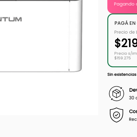
Pagando c
PAGÁ EN
Precio de 
$
21
Precio s/i
$159.275
Sin existencias
Dev
30 
Co
Rec