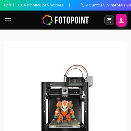
s - CBA Capital 24h hábiles
🏷️ 9 Cuotas Sin Interés / 20% OFF 