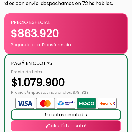
Si es con envío, despachamos en 72 hs hábiles.
PRECIO ESPECIAL
$
863.920
Pagando con Transferencia
PAGÁ EN CUOTAS
Precio de Lista
$
1.079.900
Precio s/impuestos nacionales: $781.828
9 cuotas sin interés
¡Calculá tu cuota!