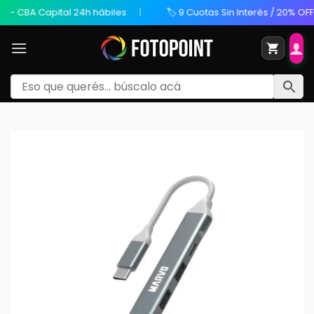
- CBA Capital 24h hábiles
🏷️ 9 Cuotas Sin Interés / 20% OFF Tr