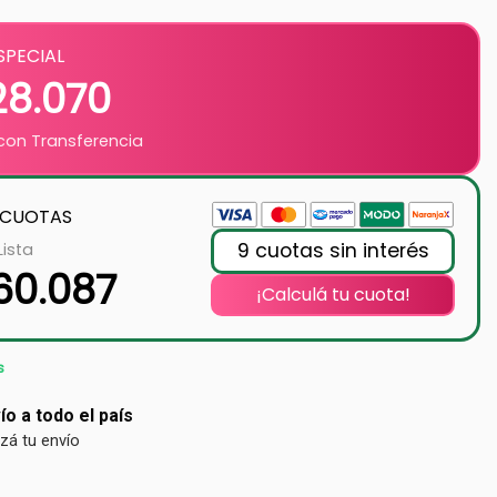
SPECIAL
28.070
on Transferencia
 CUOTAS
9 cuotas sin interés
Lista
160.087
¡Calculá tu cuota!
s
ío a todo el país
izá tu envío