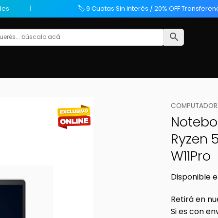
les
🏷️ 9 Cuotas Sin Interés / 20% OFF Transferen
COMPUTADORA
Noteboo
Ryzen 5
W11Pro
Disponible e
Retirá en nu
Si es con en