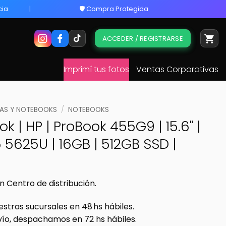
cia
🛡️ Compra Protegida
ACCEDER / REGISTRARSE
Imprimí tus fotos
Ventas Corporativas
S Y NOTEBOOKS
/
NOTEBOOKS
k | HP | ProBook 455G9 | 15.6" |
 5625U | 16GB | 512GB SSD |
n Centro de distribución.
estras sucursales en 48 hs hábiles.
vío, despachamos en 72 hs hábiles.