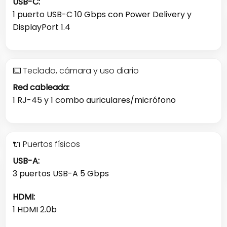
USB-C:
1 puerto USB-C 10 Gbps con Power Delivery y
DisplayPort 1.4
⌨️ Teclado, cámara y uso diario
Red cableada:
1 RJ-45 y 1 combo auriculares/micrófono
🔌 Puertos físicos
USB-A:
3 puertos USB-A 5 Gbps
HDMI:
1 HDMI 2.0b