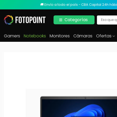
🚚 Envío a todo el país - CBA Capital 24h hábi
Categorías
Gamers
Notebooks
Monitores
Cámaras
Ofertas