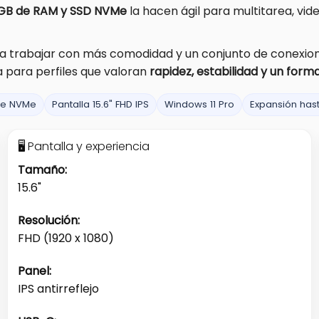
 GB de RAM y SSD NVMe
la hacen ágil para multitarea, vi
 trabajar con más comodidad y un conjunto de conexiones
a para perfiles que valoran
rapidez, estabilidad y un form
Ie NVMe
Pantalla 15.6" FHD IPS
Windows 11 Pro
Expansión has
🖥️ Pantalla y experiencia
Tamaño:
15.6"
Resolución:
FHD (1920 x 1080)
Panel:
IPS antirreflejo