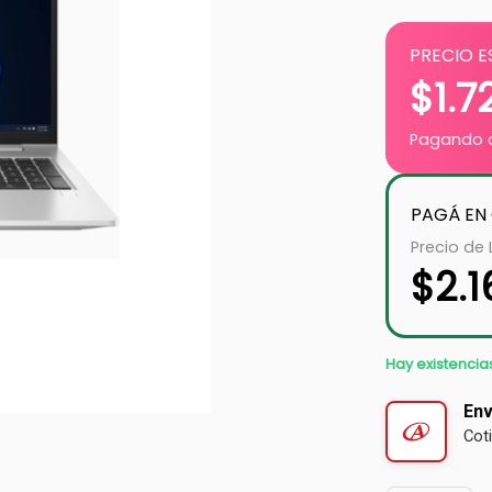
PRECIO E
$
1.7
Pagando c
PAGÁ EN
Precio de 
$
2.
Hay existencia
Env
Cot