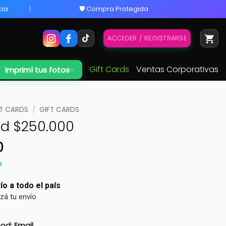
cia
🛡️ Compra Protegida
ACCEDER / REGISTRARSE
Gift Cards
Ventas Corporativas
Imprimí tus fotos
FT CARDS
/
GIFT CARDS
rd $250.000
0
s
ío a todo el país
izá tu envío
od: Email