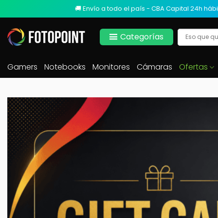
🚚 Envío a todo el país - CBA Capital 24h hábi
Categorías
Gamers
Notebooks
Monitores
Cámaras
Ofertas