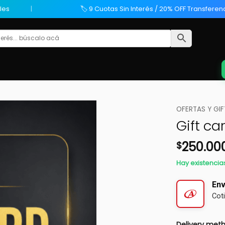
les
🏷️ 9 Cuotas Sin Interés / 20% OFF Transferen
OFERTAS Y GI
Gift ca
250.00
$
Hay existencia
Env
Cot
Delivery meth