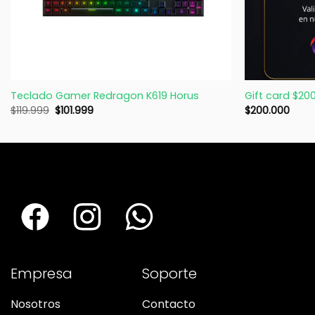
+
+
Teclado Gamer Redragon K619 Horus
Gift card $20
$
119.999
$
101.999
$
200.000
Empresa
Soporte
Nosotros
Contacto