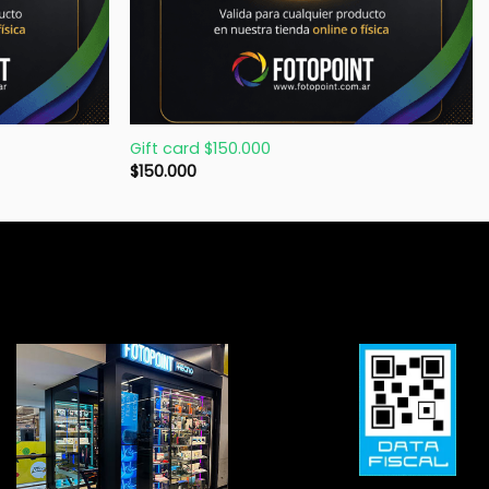
+
Gift card $150.000
$
150.000