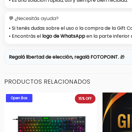
• Es una solución rápida, útil y siempre bien recibida.
💬 ¿Necesitás ayuda?
• Si tenés dudas sobre el uso o la compra de la Gift
• Encontrás el
logo de WhatsApp
en la parte inferior
Regalá libertad de elección, regalá FOTOPOINT.
🎁
PRODUCTOS RELACIONADOS
Open Box
15%
OFF