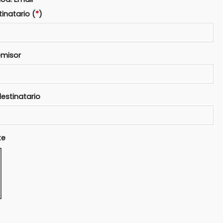
tinatario (
*
)
emisor
estinatario
te