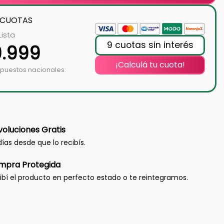
 CUOTAS
Lista
9 cuotas sin interés
9.999
¡Calculá tu cuota!
mpuestos nacionales:
oluciones Gratis
días desde que lo recibís.
mpra Protegida
ibí el producto en perfecto estado o te reintegramos.