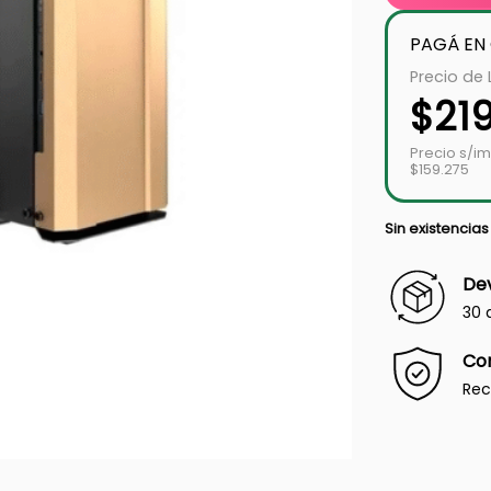
PAGÁ EN
Precio de 
$
21
Precio s/i
$159.275
Sin existencias
Dev
30 
Co
Rec