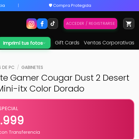
cia
🛡️ Compra Protegida
ACCEDER / REGISTRARSE
Gift Cards
Ventas Corporativas
Imprimí tus fotos
 DE PC
/
GABINETES
te Gamer Cougar Dust 2 Desert
ini-itx Color Dorado
SPECIAL
5.999
on Transferencia