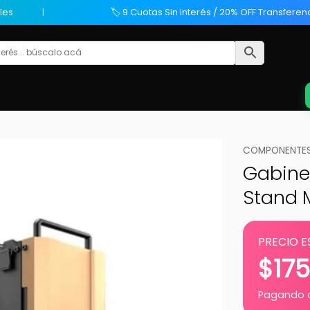
les
🏷️ 9 Cuotas Sin Interés / 20% OFF Transferen
COMPONENTES
Gabine
Stand M
PRECIO E
$
17
Pagando c