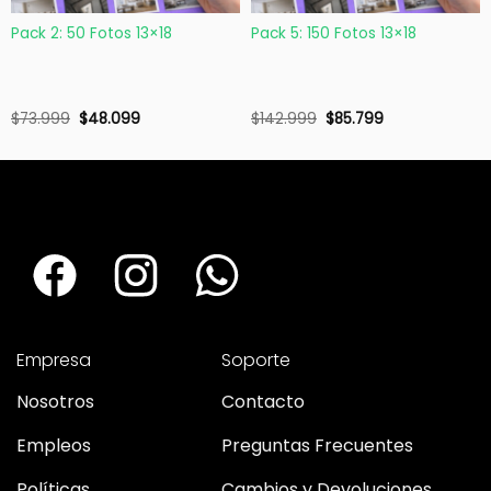
Pack 2: 50 Fotos 13×18
Pack 5: 150 Fotos 13×18
$
73.999
$
48.099
$
142.999
$
85.799
Empresa
Soporte
Nosotros
Contacto
Empleos
Preguntas Frecuentes
Políticas
Cambios y Devoluciones