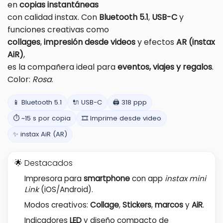
en
copias instantáneas
con calidad instax. Con
Bluetooth 5.1
,
USB-C
y
funciones creativas como
collages
,
impresión desde videos
y efectos
AR (instax
AiR)
,
es la compañera ideal para
eventos, viajes y regalos
.
Color:
Rosa
.
📱 Bluetooth 5.1
🔌 USB-C
🖨️ 318 ppp
⏱️ ~15 s por copia
🎞️ Imprime desde video
✨ instax AiR (AR)
🌟 Destacados
Impresora para
smartphone
con app
instax mini
Link
(iOS/Android).
Modos creativos:
Collage
,
Stickers
,
marcos
y
AiR
.
Indicadores
LED
y diseño compacto de