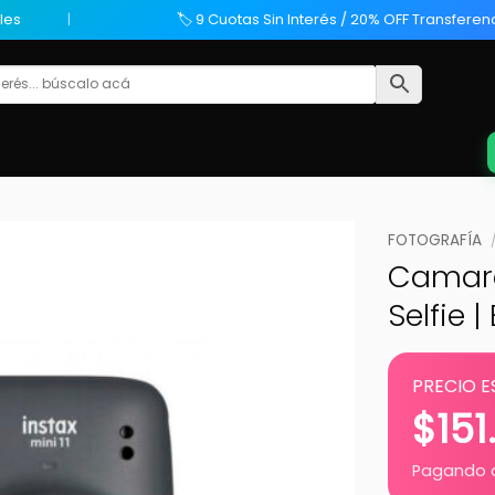
les
🏷️ 9 Cuotas Sin Interés / 20% OFF Transferen
FOTOGRAFÍA
Camara 
Selfie 
PRECIO E
$
151
Pagando c