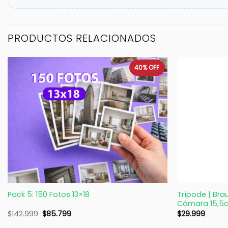
PRODUCTOS RELACIONADOS
40%
OFF
+
+
Trípode | Brau
Pack 5: 150 Fotos 13×18
Cámara 15,5
$
142.999
$
85.799
$
29.999