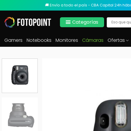
🚚 Envío a todo el país - CBA Capital 24h hábi
Categorías
Gamers
Notebooks
Monitores
Cámaras
Ofertas