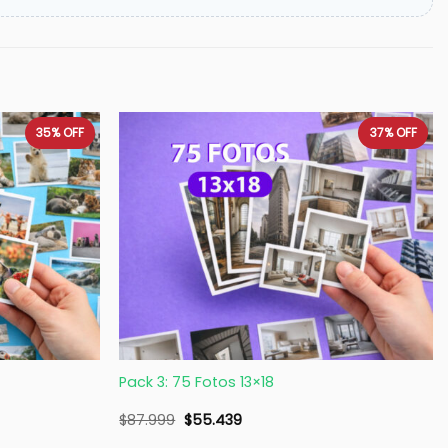
35%
OFF
37%
OFF
+
Pack 3: 75 Fotos 13×18
$
87.999
$
55.439