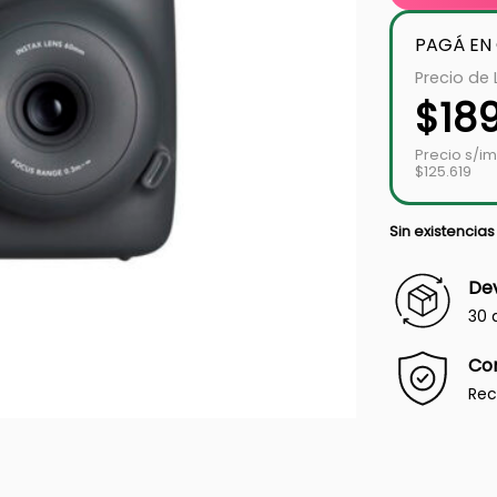
PAGÁ EN
Precio de 
$
18
Precio s/i
$125.619
Sin existencias
Dev
30 
Co
Rec