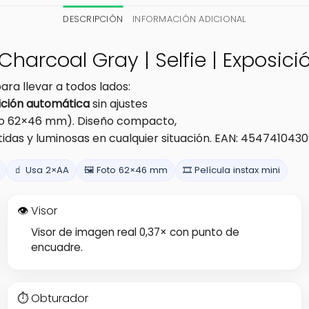
DESCRIPCIÓN
INFORMACIÓN ADICIONAL
| Charcoal Gray | Selfie | Exposi
ra llevar a todos lados:
ición automática
sin ajustes
o 62×46 mm). Diseño compacto,
tidas y luminosas en cualquier situación. EAN: 4547410430
🧃 Usa 2×AA
🖼️ Foto 62×46 mm
🎞️ Película instax mini
👁️ Visor
Visor de imagen real 0,37× con punto de
encuadre.
⏱️ Obturador