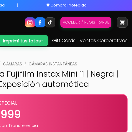
cia
🛡️ Compra Protegida
ACCEDER / REGISTRARSE
Gift Cards
Ventas Corporativas
Imprimí tus fotos
/
CÁMARAS
/
CÁMARAS INSTANTÁNEAS
Fujifilm Instax Mini 11 | Negra |
| Exposición automática
SPECIAL
.999
on Transferencia