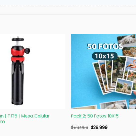
+
n | TT15 | Mesa Celular
Pack 2: 50 Fotos 10X15
cm
$
59.999
$
38.999