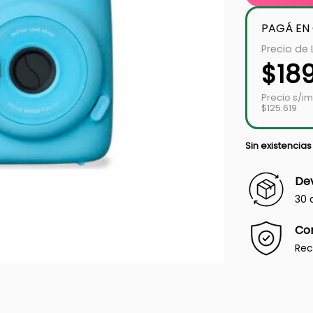
PAGÁ EN
Precio de 
$
18
Precio s/i
$125.619
Sin existencias
Dev
30 
Co
Rec