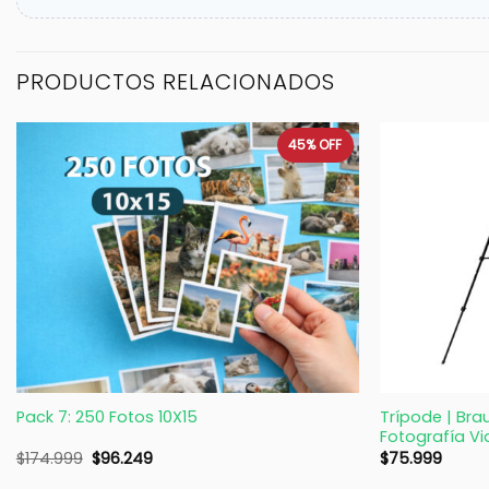
PRODUCTOS RELACIONADOS
45%
OFF
+
+
Trípode | Bra
Pack 7: 250 Fotos 10X15
Fotografía V
$
174.999
$
96.249
$
75.999