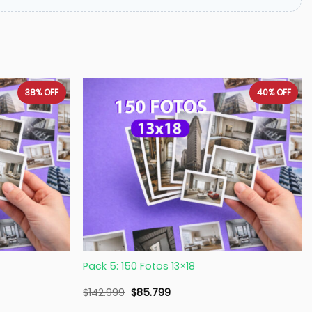
38%
OFF
40%
OFF
+
Pack 5: 150 Fotos 13×18
$
142.999
$
85.799