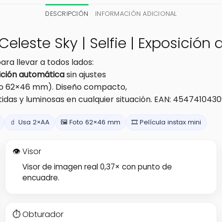
DESCRIPCIÓN
INFORMACIÓN ADICIONAL
 Celeste Sky | Selfie | Exposició
ra llevar a todos lados:
ición automática
sin ajustes
o 62×46 mm). Diseño compacto,
tidas y luminosas en cualquier situación. EAN: 4547410430
🧃 Usa 2×AA
🖼️ Foto 62×46 mm
🎞️ Película instax mini
👁️ Visor
Visor de imagen real 0,37× con punto de
encuadre.
⏱️ Obturador