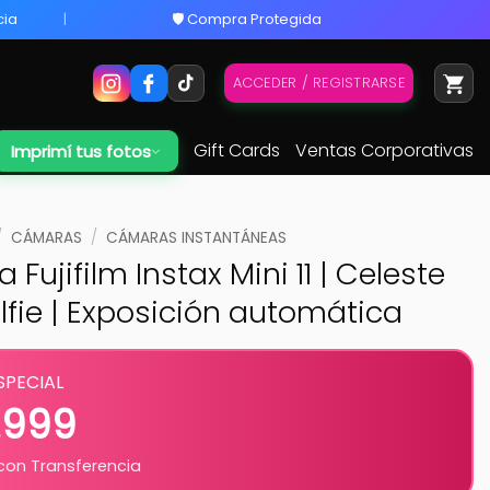
cia
🛡️ Compra Protegida
ACCEDER / REGISTRARSE
Gift Cards
Ventas Corporativas
Imprimí tus fotos
/
CÁMARAS
/
CÁMARAS INSTANTÁNEAS
Fujifilm Instax Mini 11 | Celeste
elfie | Exposición automática
SPECIAL
.999
on Transferencia