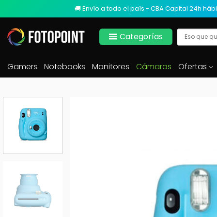
🚚 Envío a todo el país - CBA Capital 24h hábi
Categorías
Gamers
Notebooks
Monitores
Cámaras
Ofertas