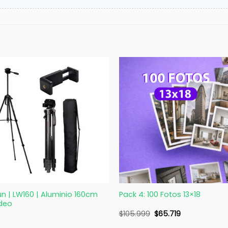
+
un | LW160 | Aluminio 160cm
Pack 4: 100 Fotos 13×18
ideo
$
105.999
$
65.719