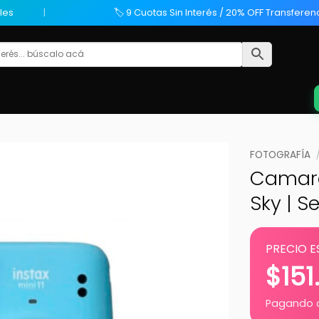
les
🏷️ 9 Cuotas Sin Interés / 20% OFF Transferen
FOTOGRAFÍA
Camara 
Sky | S
PRECIO E
$
151
Pagando c