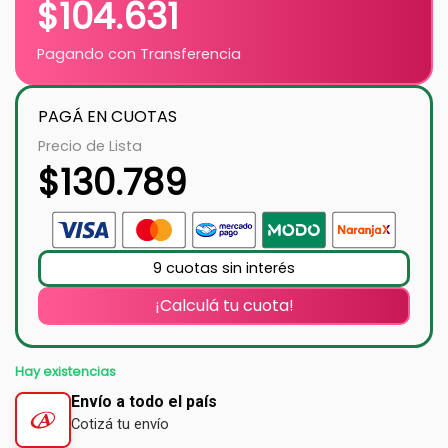
$
104.631
Pagando con Transferencia
PAGÁ EN CUOTAS
Precio de Lista
$
130.789
9 cuotas sin interés
¡Calculá tu cuota!
Hay existencias
Envío a todo el país
Cotizá tu envío