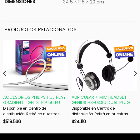
DIMENSIONES
34,5 × 11,5 × 20 cm
PRODUCTOS RELACIONADOS
ACCESORIOS PHILIPS HUE PLAY
AURICULAR + MIC HEADSET
GRADIENT LIGHTSTRIP 56 EU
GENIUS HS-04SU DUAL PLUG
Disponible en Centro de
Disponible en Centro de
distribución. Retirá en nuestras
distribución. Retirá en nuestras
sucursales en 48 hs hábiles. Si es
sucursales en 48 hs hábiles. Si es
$
519.536
$
24.110
con envío, despachamos en 72 hs
con envío, despachamos en 72 hs
hábiles.
hábiles.