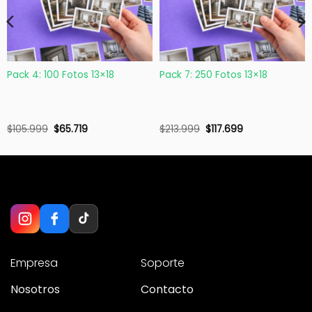
Pack 4: 100 Fotos 13×18
Pack 7: 250 Fotos 13×18
$
105.999
$
65.719
$
213.999
$
117.699
Empresa
Soporte
Nosotros
Contacto