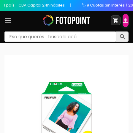
ís - CBA Capital 24h hábiles
🏷️ 9 Cuotas Sin Interés / 20% OFF