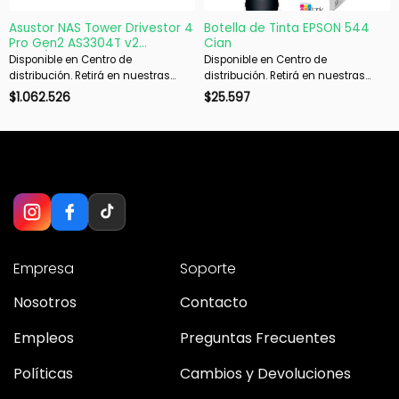
Asustor NAS Tower Drivestor 4
Botella de Tinta EPSON 544
Pro Gen2 AS3304T v2
Cian
4X3.5/2.5
Disponible en Centro de
Disponible en Centro de
distribución. Retirá en nuestras
distribución. Retirá en nuestras
sucursales en 48 hs hábiles. Si es
sucursales en 48 hs hábiles. Si es
$
1.062.526
$
25.597
con envío, despachamos en 72 hs
con envío, despachamos en 72 hs
hábiles.
hábiles.
Empresa
Soporte
Nosotros
Contacto
Empleos
Preguntas Frecuentes
Políticas
Cambios y Devoluciones