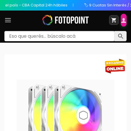
 país - CBA Capital 24h hábiles
🏷️ 9 Cuotas Sin Interés / 20%