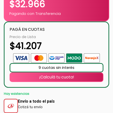
$
32.966
Pagando con Transferencia
PAGÁ EN CUOTAS
Precio de Lista
$
41.207
9 cuotas sin interés
¡Calculá tu cuota!
Hay existencias
Envío a todo el país
Cotizá tu envío