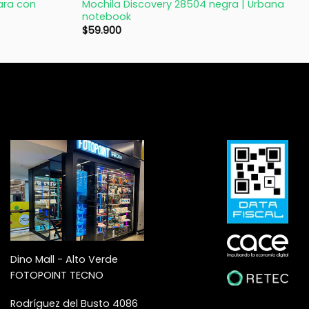
bara con
Mochila Discovery 28504 negra | Urbana
notebook
$
59.900
Dino Mall - Alto Verde
FOTOPOINT TECNO
Rodríguez del Busto 4086