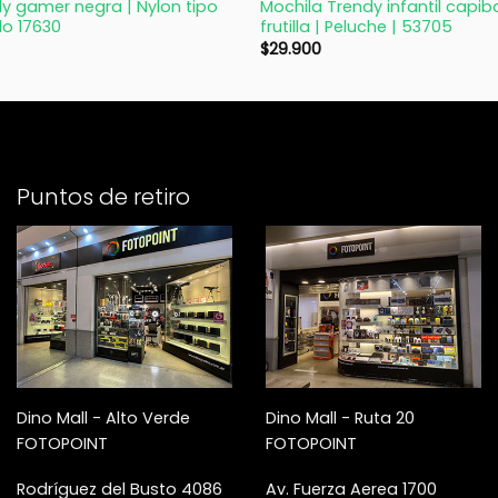
y gamer negra | Nylon tipo
Mochila Trendy infantil capi
lo 17630
frutilla | Peluche | 53705
$
29.900
Puntos de retiro
Dino Mall - Alto Verde
Dino Mall - Ruta 20
FOTOPOINT
FOTOPOINT
Rodríguez del Busto 4086
Av. Fuerza Aerea 1700