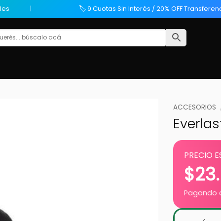
les
🏷️ 9 Cuotas Sin Interés / 20% OFF Transferen
ACCESORIOS
Everlas
PRECIO E
$
23
Pagando c