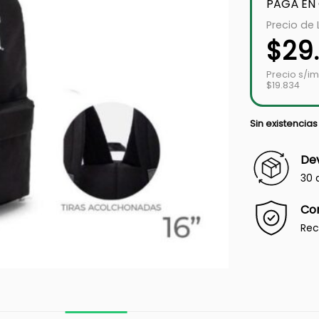
PAGÁ EN
Precio de 
$
29
Precio s/i
$19.834
Sin existencias
Dev
30 
Co
Rec