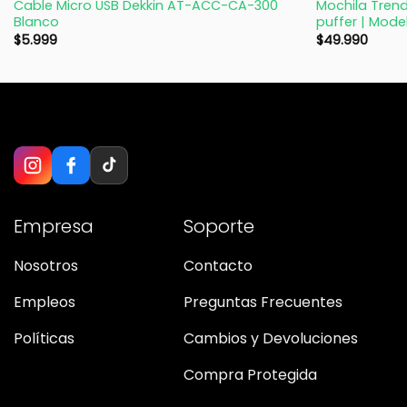
Cable Micro USB Dekkin AT-ACC-CA-300
Mochila Trend
Blanco
puffer | Mode
$
5.999
$
49.990
Empresa
Soporte
Nosotros
Contacto
Empleos
Preguntas Frecuentes
Políticas
Cambios y Devoluciones
Compra Protegida