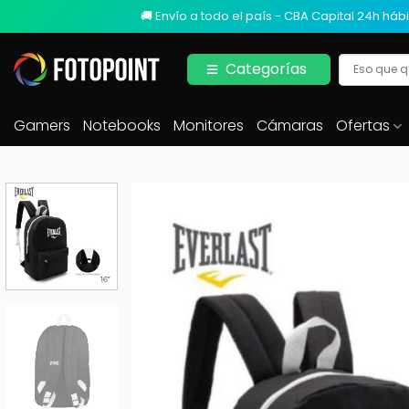
🚚 Envío a todo el país - CBA Capital 24h hábi
Categorías
Gamers
Notebooks
Monitores
Cámaras
Ofertas