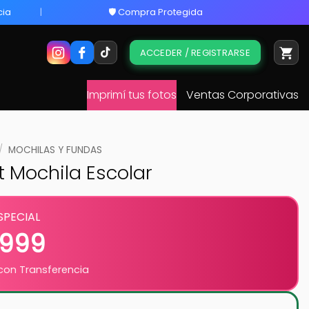
cia
🛡️ Compra Protegida
ACCEDER / REGISTRARSE
Imprimí tus fotos
Ventas Corporativas
/
MOCHILAS Y FUNDAS
t Mochila Escolar
SPECIAL
.999
on Transferencia