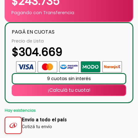
$
243.735
Pagando con Transferencia
PAGÁ EN CUOTAS
Precio de Lista
$
304.669
9 cuotas sin interés
¡Calculá tu cuota!
Hay existencias
Envío a todo el país
Cotizá tu envío