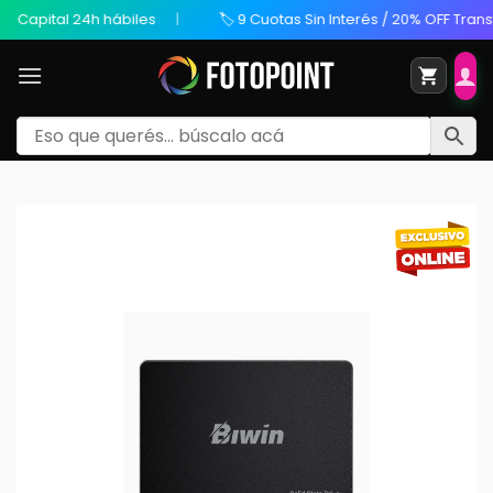
apital 24h hábiles
🏷️ 9 Cuotas Sin Interés / 20% OFF Transfere