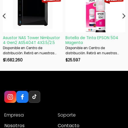
Asustor NAS Tower Nimbustor
Botella de Tinta EPSON 504
4 Gen2 AS5404T 4X3.5/2.5
Magenta
Disponible en Centro de
Disponible en Centro de
distribución. Retirá en nuestras
distribución. Retirá en nuestras
sucursales en 48 hs hábiles. Si es
sucursales en 48 hs hábiles. Si es
$
1.682.260
$
25.597
con envío, despachamos en 72 hs
con envío, despachamos en 72 hs
hábiles.
hábiles.
Empresa
Soporte
Nosotros
Contacto