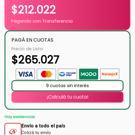
$
212.022
Pagando con Transferencia
PAGÁ EN CUOTAS
Precio de Lista
$
265.027
9 cuotas sin interés
¡Calculá tu cuota!
Hay existencias
Envío a todo el país
Cotizá tu envío