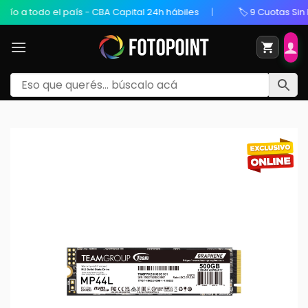
odo el país - CBA Capital 24h hábiles
🏷️ 9 Cuotas Sin Interés