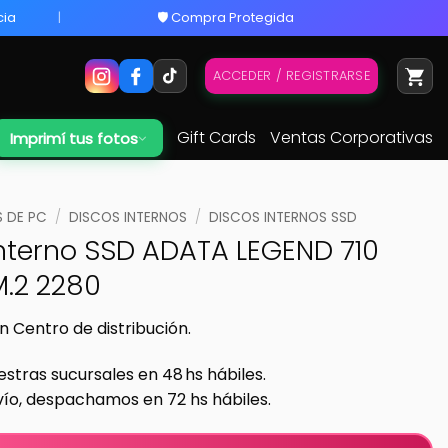
cia
🛡️ Compra Protegida
ACCEDER / REGISTRARSE
Gift Cards
Ventas Corporativas
Imprimí tus fotos
 DE PC
/
DISCOS INTERNOS
/
DISCOS INTERNOS SSD
Interno SSD ADATA LEGEND 710
M.2 2280
n Centro de distribución.
estras sucursales en 48 hs hábiles.
vío, despachamos en 72 hs hábiles.