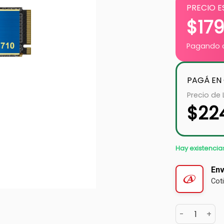
PRECIO E
$
17
Pagando c
PAGÁ EN
Precio de 
$
22
Hay existencia
Env
Cot