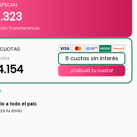
SPECIAL
9.323
on Transferencia
 CUOTAS
6 cuotas sin interés
Lista
4.154
¡Calculá tu cuota!
s
ío a todo el país
izá tu envío