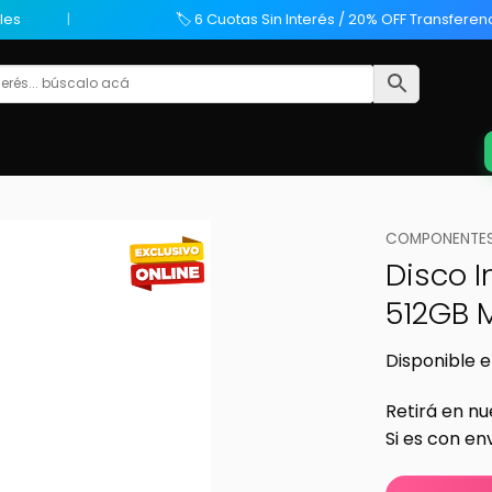
les
🏷️ 6 Cuotas Sin Interés / 20% OFF Transferen
COMPONENTES
Disco 
512GB 
Disponible e
Retirá en nu
Si es con en