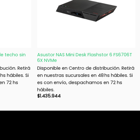
+
de techo sin
Asustor NAS Mini Desk Flashstor 6 FS6706T
6X NVMe
bución. Retirá
Disponible en Centro de distribución. Retirá
s hábiles. Si
en nuestras sucursales en 48 hs hábiles. Si
en 72 hs
es con envío, despachamos en 72 hs
hábiles.
$
1.435.944