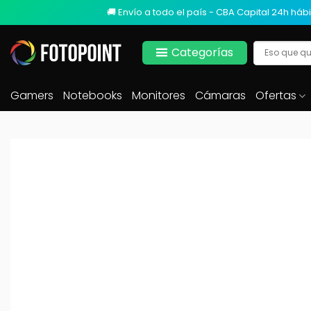
🚚 Envío a todo el país - CBA Capital 24h hábi
Categorías
Gamers
Notebooks
Monitores
Cámaras
Ofertas