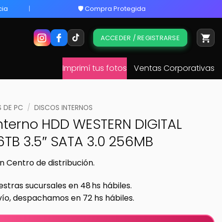
cia
🛡️ Compra Protegida
ACCEDER / REGISTRARSE
Imprimí tus fotos
Ventas Corporativas
 DE PC
/
DISCOS INTERNOS
Interno HDD WESTERN DIGITAL
6TB 3.5″ SATA 3.0 256MB
n Centro de distribución.
estras sucursales en 48 hs hábiles.
vío, despachamos en 72 hs hábiles.