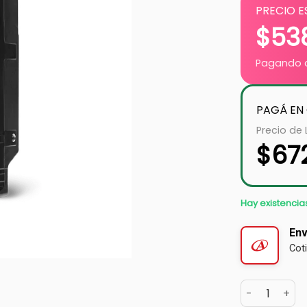
PRECIO E
$
53
Pagando c
PAGÁ EN
Precio de 
$
67
Hay existencia
Env
Cot