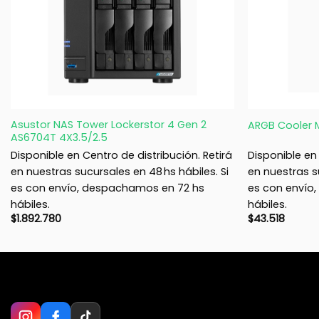
+
+
Asustor NAS Tower Lockerstor 4 Gen 2
ARGB Cooler M
AS6704T 4X3.5/2.5
Disponible en Centro de distribución. Retirá
Disponible en 
en nuestras sucursales en 48 hs hábiles. Si
en nuestras su
es con envío, despachamos en 72 hs
es con envío
hábiles.
hábiles.
$
1.892.780
$
43.518