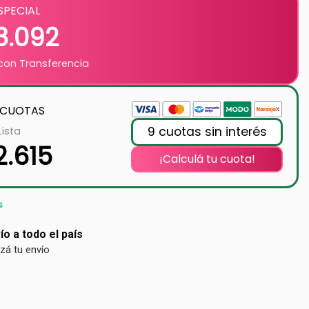
SPECIAL
8.092
on Transferencia
 CUOTAS
9 cuotas sin interés
Lista
2.615
¡Calculá tu cuota!
s
ío a todo el país
izá tu envío