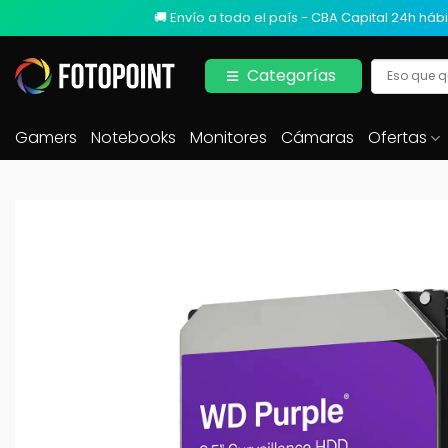
🚚 Envío a todo el país - CBA Capital 24h hábi
Categorías
Gamers
Notebooks
Monitores
Cámaras
Ofertas