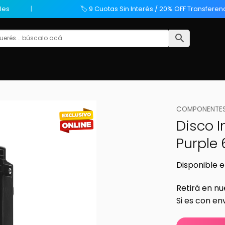
les
🏷️ 9 Cuotas Sin Interés / 20% OFF Transferen
COMPONENTES
Disco 
Purple 
Disponible e
Retirá en nu
Si es con en