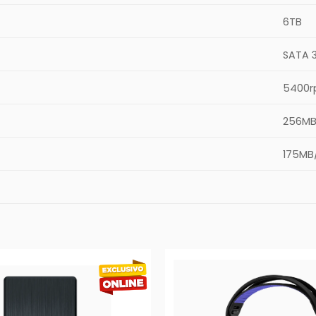
6TB
SATA 3
5400
256M
175MB