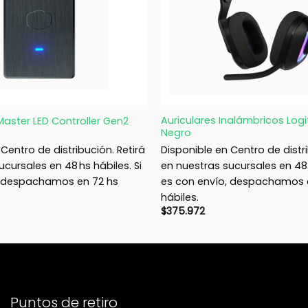
+
Auriculares Inalámbricos Log
aster LED Controller Gen2
Negro
Centro de distribución. Retirá
Disponible en Centro de distri
cursales en 48 hs hábiles. Si
en nuestras sucursales en 48 h
, despachamos en 72 hs
es con envío, despachamos 
hábiles.
$
375.972
Puntos de retiro