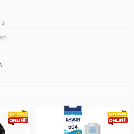
.0
rpm
B
/s