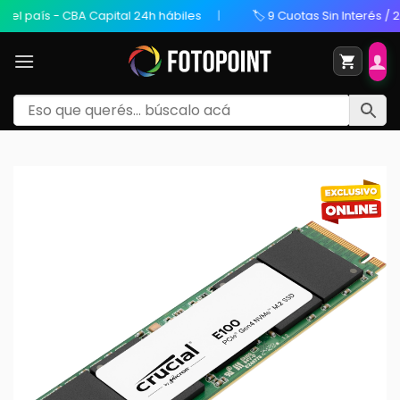
l país - CBA Capital 24h hábiles
🏷️ 9 Cuotas Sin Interés / 20%