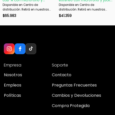
USB-A con micrófono y
estéreo con micrófono y jack
controles en línea
3,5 mm
Disponible en Centro de
Disponible en Centro de
distribución. Retirá en nuestras
distribución. Retirá en nuestras
sucursales en 48 hs hábiles. Si es
sucursales en 48 hs hábiles. Si es
$
65.983
$
41.359
con envío, despachamos en 72 hs
con envío, despachamos en 72 hs
hábiles.
hábiles.
Empresa
Soporte
Nosotros
Contacto
Empleos
Preguntas Frecuentes
Políticas
Cambios y Devoluciones
Compra Protegida