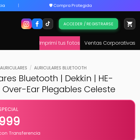
cia
🛡️ Compra Protegida
ACCEDER / REGISTRARSE
Imprimí tus fotos
Ventas Corporativas
AURICULARES
/
AURICULARES BLUETOOTH
ares Bluetooth | Dekkin | HE-
 Over-Ear Plegables Celeste
SPECIAL
.999
on Transferencia