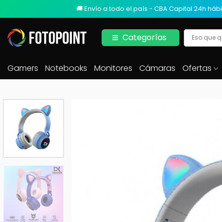
🚚 Envío a todo el país - CBA Capital 24h hábi
Categorías
Gamers
Notebooks
Monitores
Cámaras
Ofertas