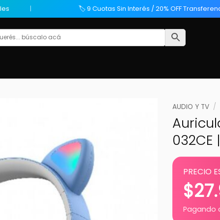
les
🏷️ 9 Cuotas Sin Interés / 20% OFF Transferen
AUDIO Y TV
/
Auricul
032CE |
PRECIO E
$
27
Pagando c