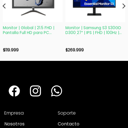
Monitor | Global | 21.5 FHD |
Monitor | Samsung S3 S30GD
Pantalla Full HD para PC
D300 27″ | IPS | FHD | 100Hz |
Oficina y Hogar
HDMI/VGA
$
119.999
$
269.999
Empresa
Soporte
Nosotros
Contacto