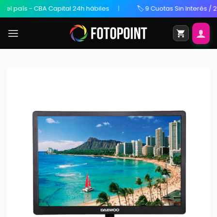
 país - CBA Capital 24h hábiles
🏷️ 9 Cuotas Sin Interés / 20%