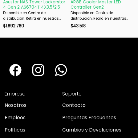
Asustor NAS Tower Lockerstor
ARGB Cooler Master LED
4 Gen 2 AS6704T 4X3.5/2.5
Controller Gen2
Disponible en Centro de
Disponible en Centro de
distribución. Retirá en nuestras
distribución. Retirá en nuestras
sucursales en 48 hs hábiles. Si es
sucursales en 48 hs hábiles. Si es
$
1.892.780
$
43.518
con envío, despachamos en 72 hs
con envío, despachamos en 72 hs
hábiles.
hábiles.
Empresa
Soporte
Nosotros
Contacto
Empleos
Preguntas Frecuentes
Políticas
Cambios y Devoluciones