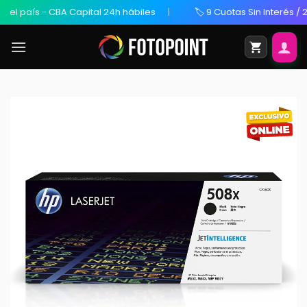
 país - CBA Capital 24h hábiles
🏷️ 9 Cuotas Sin Interés / 20%