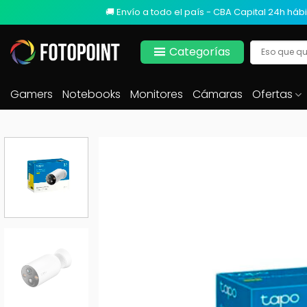
🚚 Envío a todo el país - CBA Capital 24h hábi
Categorías
Gamers
Notebooks
Monitores
Cámaras
Ofertas