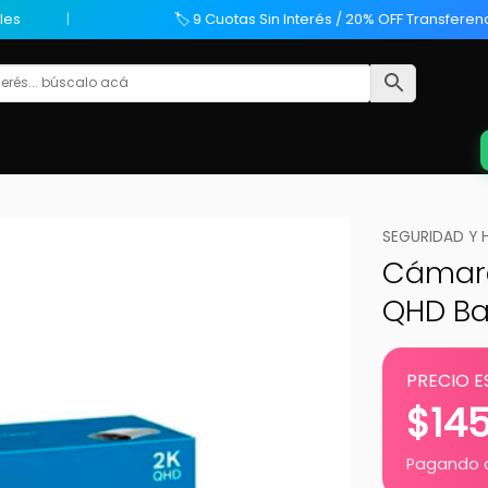
les
🏷️ 9 Cuotas Sin Interés / 20% OFF Transferen
SEGURIDAD Y 
Cámara 
QHD Bat
PRECIO E
$
14
Pagando c