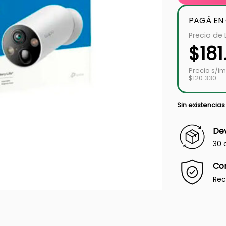
PAGÁ EN
Precio de 
$
18
Precio s/i
$120.330
Sin existencias
Dev
30 
Co
Rec