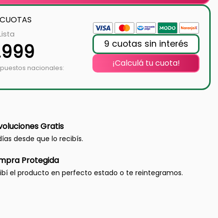
 CUOTAS
Lista
9 cuotas sin interés
1.999
¡Calculá tu cuota!
mpuestos nacionales:
oluciones Gratis
días desde que lo recibís.
mpra Protegida
ibí el producto en perfecto estado o te reintegramos.