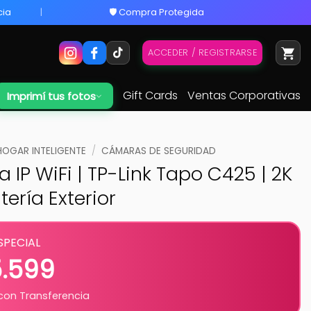
cia
🛡️ Compra Protegida
ACCEDER / REGISTRARSE
Gift Cards
Ventas Corporativas
Imprimí tus fotos
HOGAR INTELIGENTE
/
CÁMARAS DE SEGURIDAD
IP WiFi | TP-Link Tapo C425 | 2K
ería Exterior
SPECIAL
5.599
on Transferencia