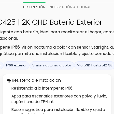
DESCRIPCIÓN
INFORMACIÓN ADICIONAL
425 | 2K QHD Batería Exterior
gente con batería, ideal para monitorear el hogar, comer
dicional.
mperie
IP66
, visión nocturna a color con sensor Starlight, a
ica permite una instalación flexible y ajuste cómodo de
a
IP66 exterior
Visión nocturna a color
MicroSD hasta 512 GB
🌦️ Resistencia e instalación
Resistencia a la intemperie: IP66.
Apta para escenarios exteriores con polvo y lluvia,
según ficha de TP-Link.
Base magnética para instalación flexible y ajuste