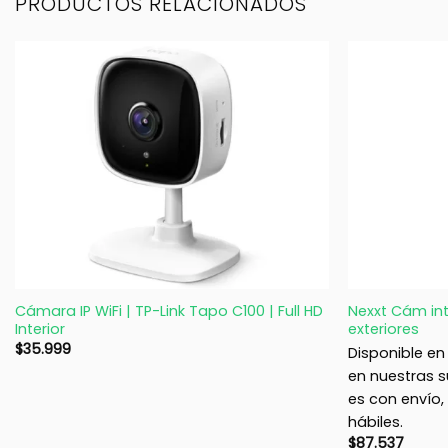
PRODUCTOS RELACIONADOS
+
+
Cámara IP WiFi | TP-Link Tapo C100 | Full HD
Nexxt Cám int
Interior
exteriores
$
35.999
Disponible en 
en nuestras su
es con envío
hábiles.
$
87.537