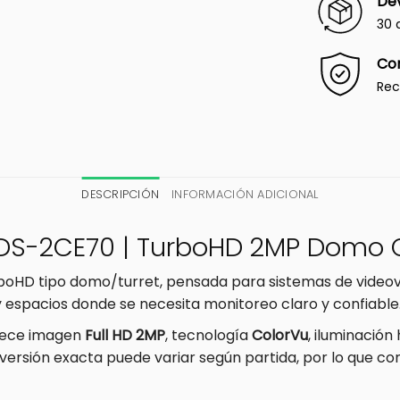
Dev
30 
Co
Rec
DESCRIPCIÓN
INFORMACIÓN ADICIONAL
 DS-2CE70 | TurboHD 2MP Domo 
oHD tipo domo/turret, pensada para sistemas de videovi
y espacios donde se necesita monitoreo claro y confiable
frece imagen
Full HD 2MP
, tecnología
ColorVu
, iluminación
versión exacta puede variar según partida, por lo que co