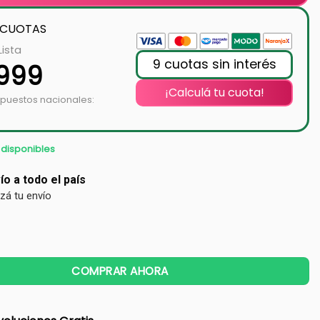
 CUOTAS
Lista
9 cuotas sin interés
.999
¡Calculá tu cuota!
mpuestos nacionales:
 disponibles
ío a todo el país
izá tu envío
COMPRAR AHORA