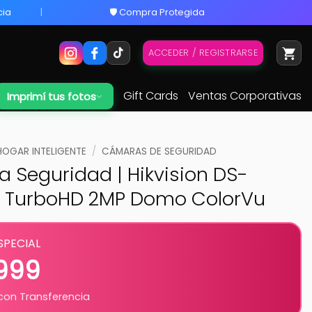
cia
🛡️ Compra Protegida
ACCEDER / REGISTRARSE
Gift Cards
Ventas Corporativas
Imprimí tus fotos
HOGAR INTELIGENTE
/
CÁMARAS DE SEGURIDAD
 Seguridad | Hikvision DS-
| TurboHD 2MP Domo ColorVu
SPECIAL
.999
on Transferencia