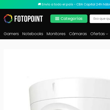
🚚 Envío a todo el país - CBA Capital 24h hábi
Categorías
Gamers
Notebooks
Monitores
Cámaras
Ofertas