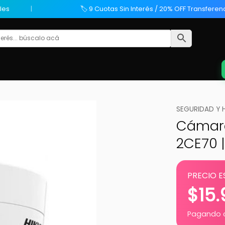
les
🏷️ 9 Cuotas Sin Interés / 20% OFF Transferen
SEGURIDAD Y 
Cámara
2CE70 
PRECIO E
$
15
Pagando c