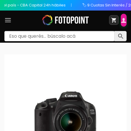
aís - CBA Capital 24h hábiles
🏷️ 9 Cuotas Sin Interés / 20% OF