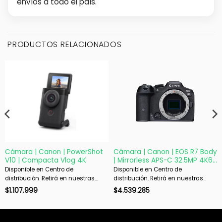
envíos a todo el país.
PRODUCTOS RELACIONADOS
Cámara | Canon | PowerShot
Cámara | Canon | EOS R7 Body
V10 | Compacta Vlog 4K
| Mirrorless APS-C 32.5MP 4K60
IBIS AF WiFi
Disponible en Centro de
Disponible en Centro de
distribución. Retirá en nuestras
distribución. Retirá en nuestras
sucursales en 48 hs hábiles. Si es
sucursales en 48 hs hábiles. Si es
$
1.107.999
$
4.539.285
con envío, despachamos en 72 hs
con envío, despachamos en 72 hs
hábiles.
hábiles.