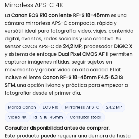
Mirrorless APS-C 4K
La
Canon EOS R10 con lente RF-S 18-45mm
es una
cámara mirrorless APS-C compacta, rápida y
versátil, ideal para fotografía, video, viajes, contenido
digital, eventos, redes sociales y uso creativo. Su
sensor CMOS APS-C de
24,2 MP
, procesador
DIGIC X
y sistema de enfoque
Dual Pixel CMOS AF II
permiten
capturar imágenes nítidas, seguir sujetos en
movimiento y grabar video en alta calidad. El kit
incluye el lente
Canon RF-S 18-45mm F4.5-6.3 IS
STM
, una opción liviana y práctica para empezar a
fotografiar desde el primer día.
Marca Canon
EOS R10
Mirrorless APS-C
24,2 MP
Video 4K
RF-S 18-45mm
Consultar stock
Consultar disponibilidad antes de comprar.
Este producto puede requerir una demora de hasta