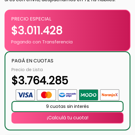
PRECIO ESPECIAL
$
3.011.428
Pagando con Transferencia
PAGÁ EN CUOTAS
Precio de Lista
$
3.764.285
9 cuotas sin interés
¡Calculá tu cuota!