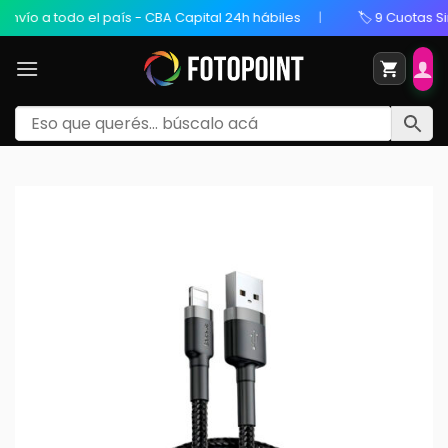
todo el país - CBA Capital 24h hábiles
🏷️ 9 Cuotas Sin Interé