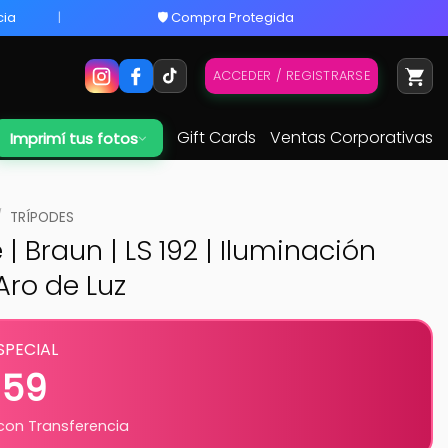
cia
🛡️ Compra Protegida
ACCEDER / REGISTRARSE
Gift Cards
Ventas Corporativas
Imprimí tus fotos
/
TRÍPODES
 | Braun | LS 192 | Iluminación
Aro de Luz
SPECIAL
159
on Transferencia