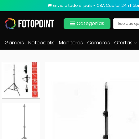
🚚 Envío a todo el país - CBA Capital 24h hábi
Categorías
Gamers
Notebooks
Monitores
Cámaras
Ofertas