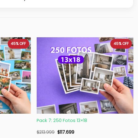
45%
OFF
45%
OFF
+
Pack 7: 250 Fotos 13×18
$
213.999
$
117.699