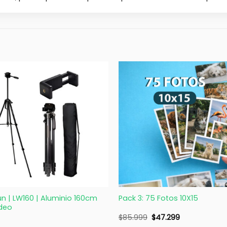
+
un | LW160 | Aluminio 160cm
Pack 3: 75 Fotos 10X15
ideo
$
85.999
$
47.299