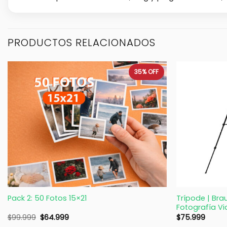
PRODUCTOS RELACIONADOS
35%
OFF
+
+
Trípode | Bra
Pack 2: 50 Fotos 15×21
Fotografía V
$
99.999
$
64.999
$
75.999