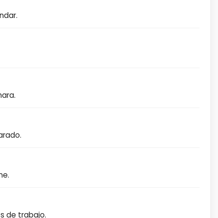
ndar.
mara.
arado.
me.
s de trabajo.