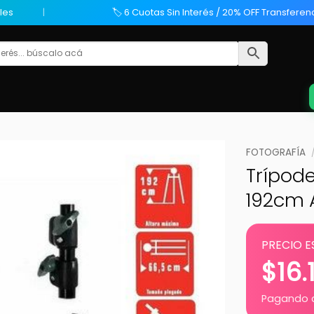
les
🏷️ 6 Cuotas Sin Interés / 20% OFF Transferen
FOTOGRAFÍA
Trípode
192cm 
PRECIO E
$
16.
Pagando c