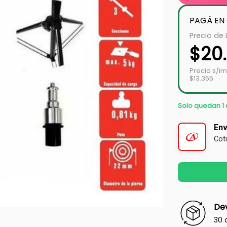
PAGÁ EN
Precio de 
$
20
Precio s/i
$13.355
Solo quedan 1 
Env
Cot
Dev
30 