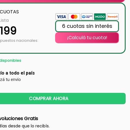
 CUOTAS
Lista
6 cuotas sin interés
.199
¡Calculá tu cuota!
mpuestos nacionales:
disponibles
ío a todo el país
izá tu envío
COMPRAR AHORA
oluciones Gratis
días desde que lo recibís.