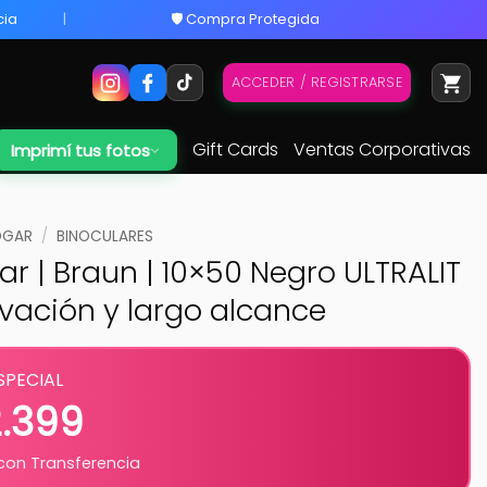
cia
🛡️ Compra Protegida
ACCEDER / REGISTRARSE
Gift Cards
Ventas Corporativas
Imprimí tus fotos
HOGAR
/
BINOCULARES
ar | Braun | 10×50 Negro ULTRALIT
vación y largo alcance
SPECIAL
2.399
on Transferencia