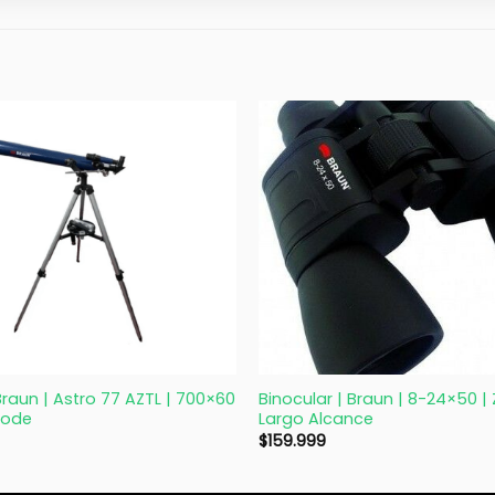
+
Braun | Astro 77 AZTL | 700×60
Binocular | Braun | 8-24×50 
pode
Largo Alcance
$
159.999