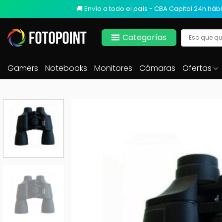
🚚 Envío a todo el país - CBA Capital 24h hábi
Categorías
Gamers
Notebooks
Monitores
Cámaras
Ofertas