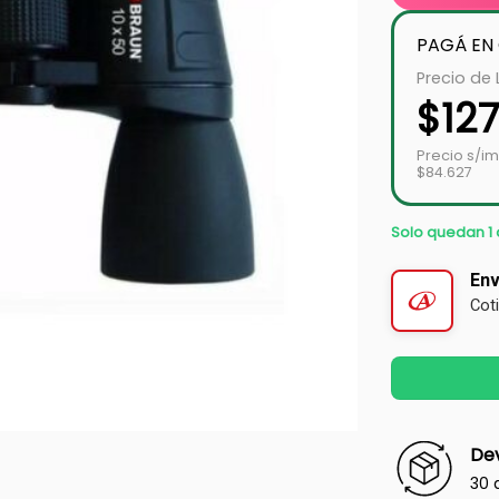
PAGÁ EN
Precio de 
$
12
Precio s/i
$84.627
Solo quedan 1 
Env
Cot
Dev
30 