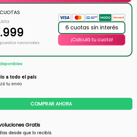
 CUOTAS
Lista
6 cuotas sin interés
7.999
¡Calculá tu cuota!
mpuestos nacionales:
disponibles
ío a todo el país
izá tu envío
COMPRAR AHORA
oluciones Gratis
días desde que lo recibís.