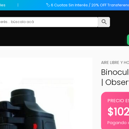
les
🏷️ 6 Cuotas Sin Interés / 20% OFF Transferen
AIRE LIBRE Y 
Binocul
| Obser
PRECIO E
$
10
Pagando c