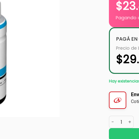
$
23
Pagando c
PAGÁ EN
Precio de 
$
29
Hay existencia
Env
Cot