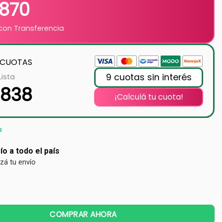
.870
on Transferencia
 CUOTAS
9 cuotas sin interés
Lista
.838
¡Calculá tu cuota!
s
ío a todo el país
izá tu envío
COMPRAR AHORA