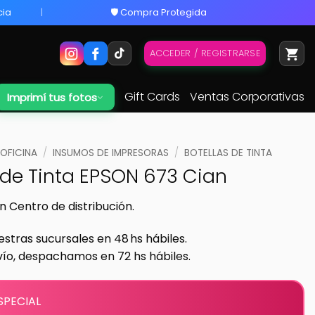
cia
🛡️ Compra Protegida
ACCEDER / REGISTRARSE
Gift Cards
Ventas Corporativas
Imprimí tus fotos
 OFICINA
/
INSUMOS DE IMPRESORAS
/
BOTELLAS DE TINTA
 de Tinta EPSON 673 Cian
n Centro de distribución.
estras sucursales en 48 hs hábiles.
vío, despachamos en 72 hs hábiles.
SPECIAL