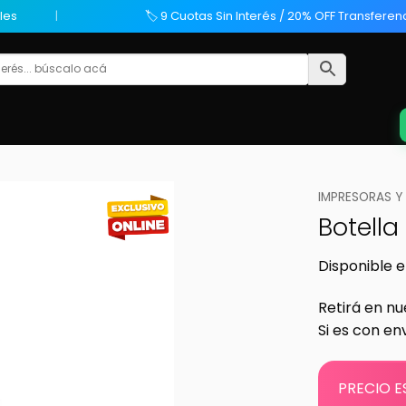
les
🏷️ 9 Cuotas Sin Interés / 20% OFF Transferen
IMPRESORAS Y
Botella
Disponible e
Retirá en nu
Si es con en
PRECIO E