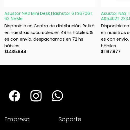
+
+
Asustor NAS Mini Desk Flashstor 6 FS6706T
Asustor NAS 
6X NVMe
AS5402T 2X3.
Disponible en Centro de distribución. Retirá
Disponible en 
en nuestras sucursales en 48 hs hábiles. Si
en nuestras su
es con envío, despachamos en 72 hs
es con envío
hábiles.
hábiles.
$
1.435.944
$
1.167.877
Empresa
Soporte