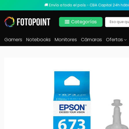
🚚 Envío a todo el país - CBA Capital 24h hábi
Categorías
Gamers
Notebooks
Monitores
Cámaras
Ofertas