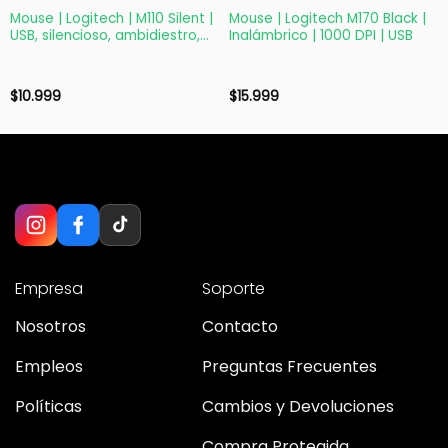
Mouse | Logitech | M110 Silent |
Mouse | Logitech M170 Black |
USB, silencioso, ambidiestro,
Inalámbrico | 1000 DPI | USB
1000 dpi
$
10.999
$
15.999
Empresa
Soporte
Nosotros
Contacto
Empleos
Preguntas Frecuentes
Políticas
Cambios y Devoluciones
Compra Protegida