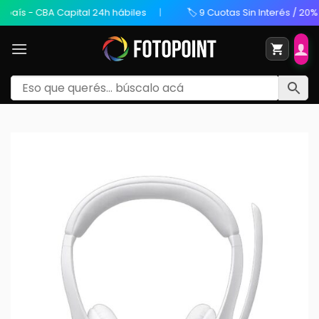
 - CBA Capital 24h hábiles
🏷️ 9 Cuotas Sin Interés / 20% OFF 