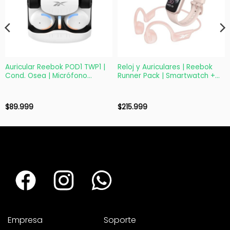
Auricular Reebok POD1 TWP1 |
Reloj y Auriculares | Reebok
Cond. Osea | Micrófono
Runner Pack | Smartwatch +
manos libres | Deportivo
TWS | Bluetooth Rosa
$
89.999
$
215.999
Empresa
Soporte