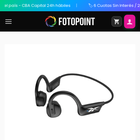
 país - CBA Capital 24h hábiles
🏷️ 6 Cuotas Sin Interés / 20% 