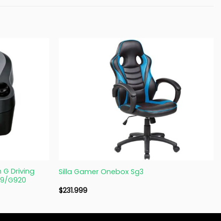
+
 G Driving
Silla Gamer Onebox Sg3
G29/G920
$
231.999