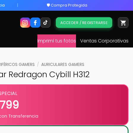
cia
🛡️ Compra Protegida
ACCEDER / REGISTRARSE
Imprimí tus fotos
Ventas Corporativas
RIFÉRICOS GAMERS
/
AURICULARES GAMERS
ar Redragon Cybill H312
SPECIAL
.799
on Transferencia