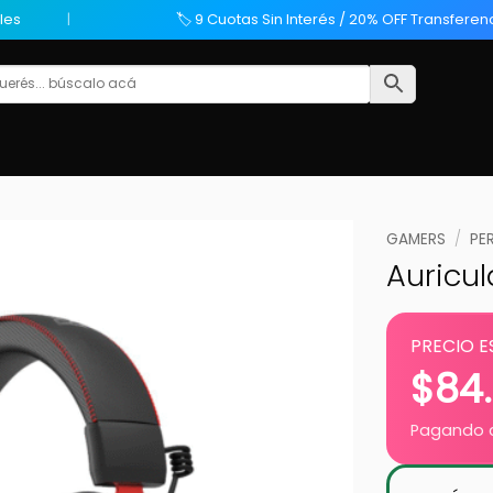
les
🏷️ 9 Cuotas Sin Interés / 20% OFF Transferen
GAMERS
/
PE
Auricul
PRECIO E
$
84
Pagando c