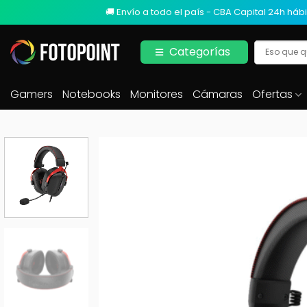
🚚 Envío a todo el país - CBA Capital 24h hábi
Categorías
Gamers
Notebooks
Monitores
Cámaras
Ofertas