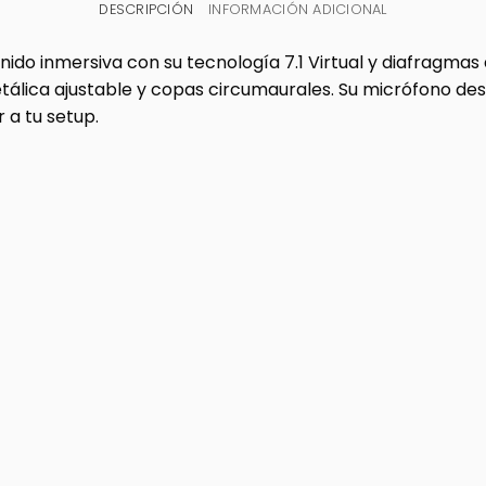
DESCRIPCIÓN
INFORMACIÓN ADICIONAL
onido inmersiva con su tecnología 7.1 Virtual y diafragm
álica ajustable y copas circumaurales. Su micrófono des
 a tu setup.