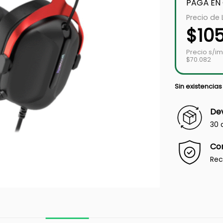
PAGÁ EN
Precio de 
$
10
Precio s/i
$70.082
Sin existencias
Dev
30 
Co
Rec