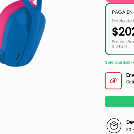
PAGÁ EN
Precio de 
$
20
Precio s/i
$134.214
Solo quedan 1 
Env
Cot
Dev
30 