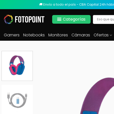
🚚 Envío a todo el país - CBA Capital 24h hábi
Categorías
Gamers
Notebooks
Monitores
Cámaras
Ofertas