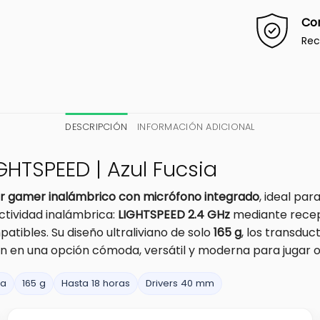
Co
Rec
DESCRIPCIÓN
INFORMACIÓN ADICIONAL
IGHTSPEED | Azul Fucsia
ar gamer inalámbrico con micrófono integrado
, ideal pa
ctividad inalámbrica:
LIGHTSPEED 2.4 GHz
mediante recep
atibles. Su diseño ultraliviano de solo
165 g
, los transdu
n en una opción cómoda, versátil y moderna para jugar o
ia
165 g
Hasta 18 horas
Drivers 40 mm