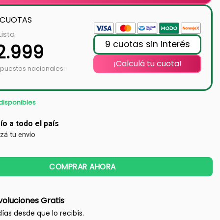
 CUOTAS
Lista
9 cuotas sin interés
2.999
¡Calculá tu cuota!
mpuestos nacionales:
disponibles
ío a todo el país
izá tu envío
COMPRAR AHORA
oluciones Gratis
días desde que lo recibís.