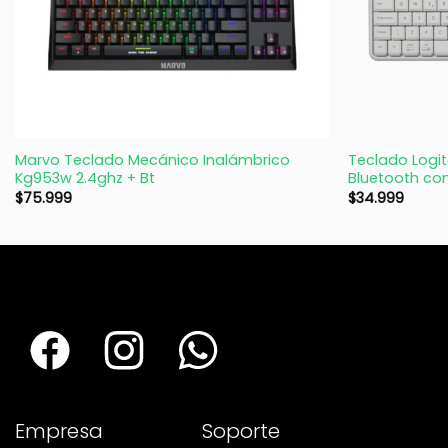
+
+
Marvo Teclado Mecánico Inalámbrico
Teclado Logit
Kg953w 2.4ghz + Bt
Bluetooth co
$
75.999
$
34.999
Empresa
Soporte