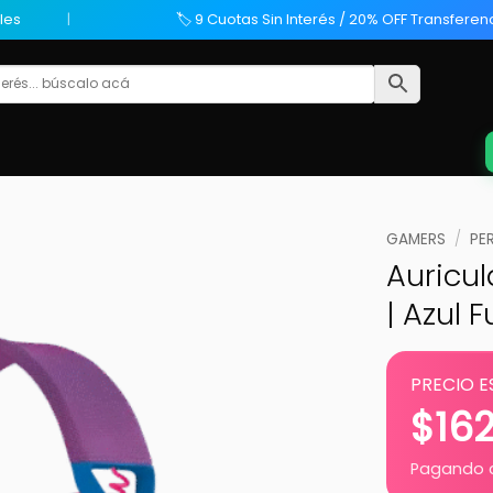
les
🏷️ 9 Cuotas Sin Interés / 20% OFF Transferen
GAMERS
/
PE
Auricul
| Azul 
PRECIO E
$
16
Pagando c