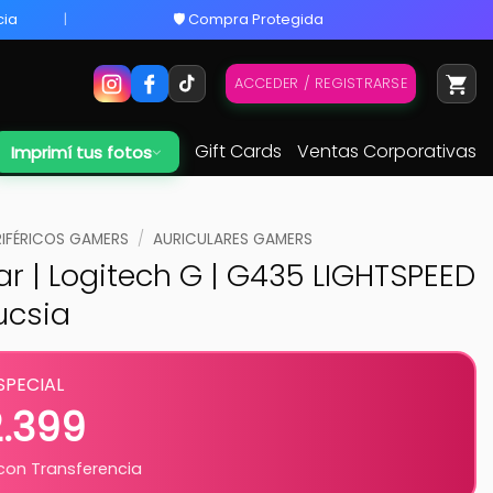
cia
🛡️ Compra Protegida
ACCEDER / REGISTRARSE
Gift Cards
Ventas Corporativas
Imprimí tus fotos
RIFÉRICOS GAMERS
/
AURICULARES GAMERS
ar | Logitech G | G435 LIGHTSPEED
Fucsia
SPECIAL
2.399
on Transferencia