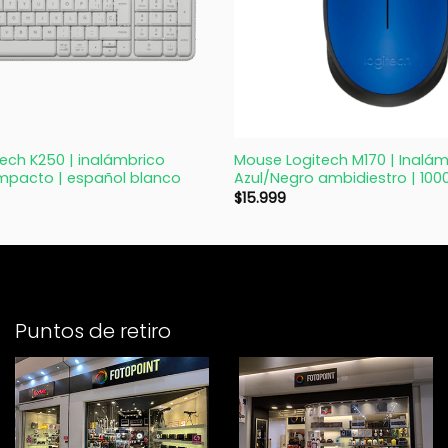
+
ech K250 | inalámbrico
Mouse Logitech M170 | Inalám
mpacto | español blanco
Azul/Negro ambidiestro | 100
$
15.999
Puntos de retiro