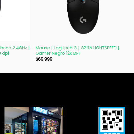
+
brico 2.4GHz |
Mouse | Logitech G | G305 LIGHTSPEED |
0 dpi
Gamer Negro 12K DPI
$
69.999