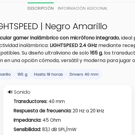
DESCRIPCIÓN
INFORMACIÓN ADICIONAL
IGHTSPEED | Negro Amarillo
icular gamer inalámbrico con micrófono integrado
, idea
ctividad inalámbrica:
LIGHTSPEED 2.4 GHz
mediante recep
atibles. Su diseño ultraliviano de solo
165 g
, los transdu
n en una opción cómoda, versátil y moderna para jugar o
arillo
165 g
Hasta 18 horas
Drivers 40 mm
🔊 Sonido
Transductores:
40 mm
Respuesta de frecuencia:
20 Hz a 20 kHz
Impedancia:
45 Ohm
Sensibilidad:
83,1 dB SPL/mW