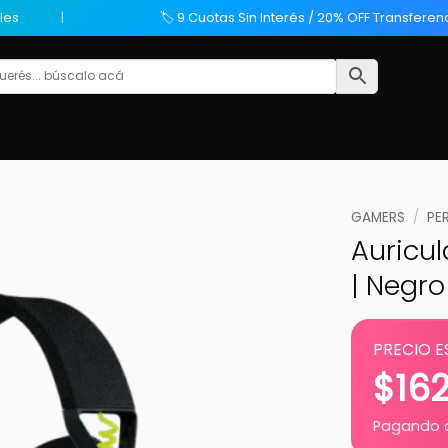
les
🏷️ 9 Cuotas Sin Interés / 20% OFF Transferen
GAMERS
/
PE
Auricul
| Negro
PRECIO E
$
16
Pagando c