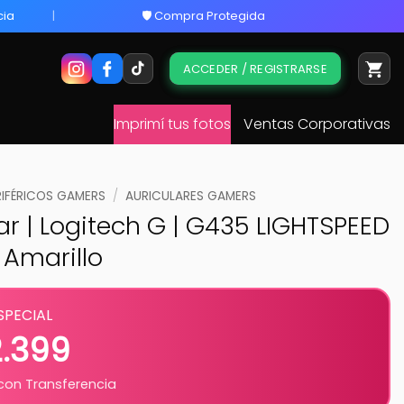
cia
🛡️ Compra Protegida
ACCEDER / REGISTRARSE
Imprimí tus fotos
Ventas Corporativas
RIFÉRICOS GAMERS
/
AURICULARES GAMERS
ar | Logitech G | G435 LIGHTSPEED
 Amarillo
SPECIAL
2.399
on Transferencia