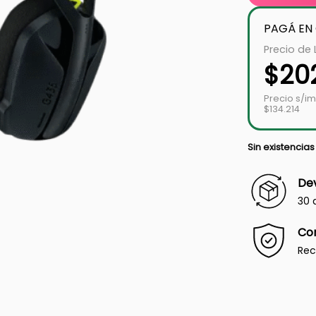
PAGÁ EN
Precio de 
$
20
Precio s/i
$134.214
Sin existencias
Dev
30 
Co
Rec