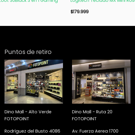
Loot 30Black 3 en 1 Gaming
Logitech Teclado MX Mini Ro
$
179.999
Puntos de retiro
Dino Mall - Alto Verde
Dino Mall - Ruta 20
FOTOPOINT
FOTOPOINT
Rodríguez del Busto 4086
Av. Fuerza Aerea 1700