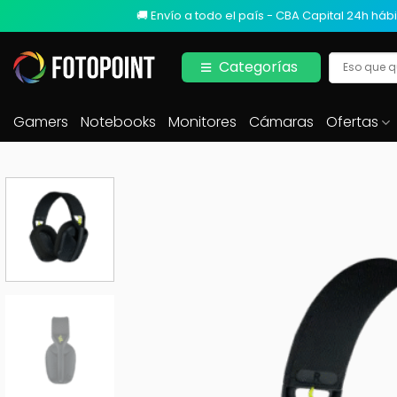
🚚 Envío a todo el país - CBA Capital 24h hábi
Categorías
Gamers
Notebooks
Monitores
Cámaras
Ofertas