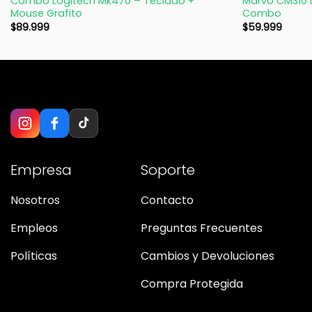
Combo Logitech Mk470 – Teclado +
Marvo CM310 
Mouse Grafito
Combo
$
89.999
$
59.999
Empresa
Soporte
Nosotros
Contacto
Empleos
Preguntas Frecuentes
Políticas
Cambios y Devoluciones
Compra Protegida