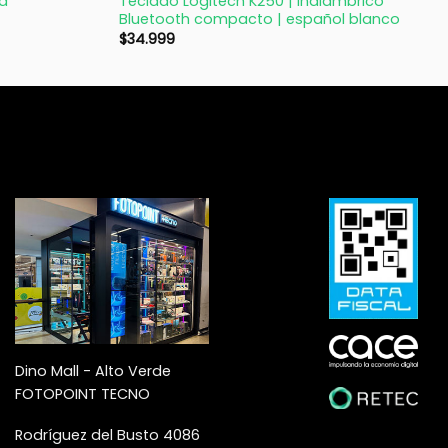
Teclado Logitech K250 | inalámbrico
sa
Bluetooth compacto | español blanco
$
34.999
Dino Mall - Alto Verde
FOTOPOINT TECNO
Rodríguez del Busto 4086