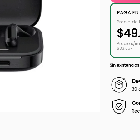
PAGÁ EN
Precio de 
$
49
Precio s/i
$33.057
Sin existencias
Dev
30 
Co
Rec