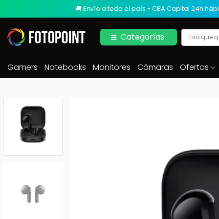
🚚 Envío a todo el país - CBA Capital 24h hábi
Categorías
Gamers
Notebooks
Monitores
Cámaras
Ofertas