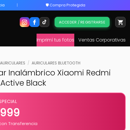
cia
🛡️ Compra Protegida
ACCEDER / REGISTRARSE
Imprimí tus fotos
Ventas Corporativas
AURICULARES
/
AURICULARES BLUETOOTH
lar Inalámbrico Xiaomi Redmi
Active Black
SPECIAL
.999
on Transferencia