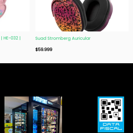
+
 | HE-032 |
Suad Stromberg Auricular
$
59.999