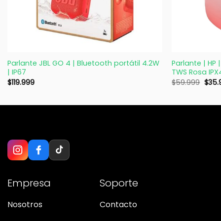
+
+
Parlante JBL GO 4 | Bluetooth portátil 4.2W
Parlante | HP 
| IP67
TWS Rosa IPX4
$
119.999
$
59.999
$
35.
Empresa
Soporte
Nosotros
Contacto