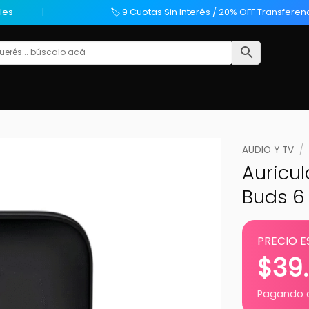
les
🏷️ 9 Cuotas Sin Interés / 20% OFF Transferen
AUDIO Y TV
/
Auricu
Buds 6 
PRECIO E
$
39
Pagando c