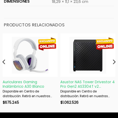
DIMENSIONES
18,29 × 11,1 × 23,6 cm
PRODUCTOS RELACIONADOS
Auriculares Gaming
Asustor NAS Tower Drivestor 4
Inalámbrico A30 Blanco
Pro Gen2 AS3304T v2
4X3.5/2.5
Disponible en Centro de
Disponible en Centro de
distribución. Retirá en nuestras
distribución. Retirá en nuestras
sucursales en 48 hs hábiles. Si es
sucursales en 48 hs hábiles. Si es
$
675.245
$
1.062.526
con envío, despachamos en 72 hs
con envío, despachamos en 72 hs
hábiles.
hábiles.