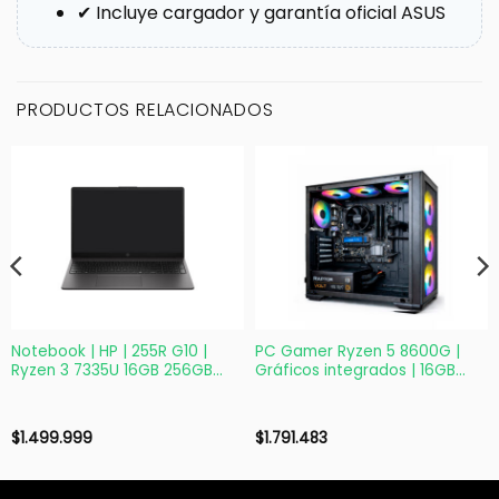
✔ Incluye cargador y garantía oficial ASUS
PRODUCTOS RELACIONADOS
Notebook | HP | 255R G10 |
PC Gamer Ryzen 5 8600G |
Ryzen 3 7335U 16GB 256GB
Gráficos integrados | 16GB
15,6”
DDR5 | SSD 1TB NVMe
$
1.499.999
$
1.791.483