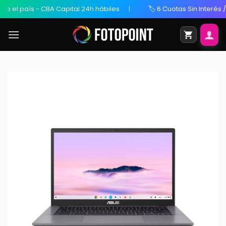
l país - CBA Capital 24h hábiles
🏷️ 6 Cuotas Sin Interés / 20