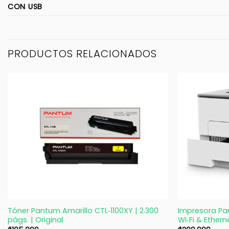
CON USB
PRODUCTOS RELACIONADOS
+
+
Tóner Pantum Amarillo CTL‑1100XY | 2.300
Impresora Pa
págs. | Original
Wi‑Fi & Ether