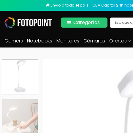
🚚 Envío a todo el país - CBA Capital 24h hábi
Categorías
Gamers
Notebooks
Monitores
Cámaras
Ofertas