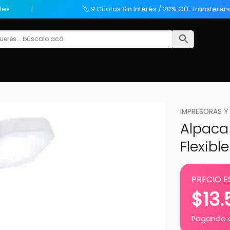
les
🏷️ 9 Cuotas Sin Interés / 20% OFF Transferen
IMPRESORAS Y
Alpaca 
Flexibl
PRECIO E
$
13
Pagando c