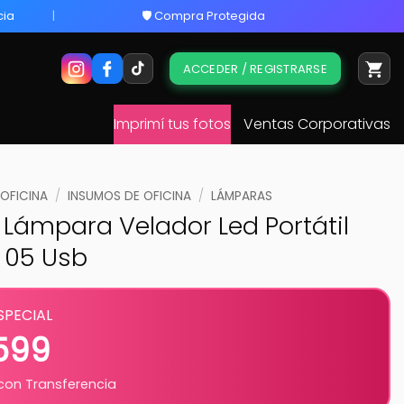
cia
🛡️ Compra Protegida
ACCEDER / REGISTRARSE
Imprimí tus fotos
Ventas Corporativas
 OFICINA
/
INSUMOS DE OFICINA
/
LÁMPARAS
Lámpara Velador Led Portátil
e 05 Usb
SPECIAL
.599
on Transferencia