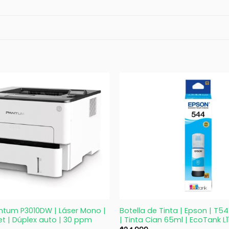
+
ntum P3010DW | Láser Mono |
Botella de Tinta | Epson | T
net | Dúplex auto | 30 ppm
| Tinta Cian 65ml | EcoTank L1