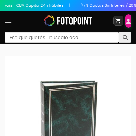
s - CBA Capital 24h hábiles
🏷️ 9 Cuotas Sin Interés / 20% OFF