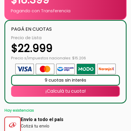
Pagando con Transferencia
PAGÁ EN CUOTAS
Precio de Lista
$
22.999
Precio s/impuestos nacionales: $15.206
9 cuotas sin interés
¡Calculá tu cuota!
Hay existencias
Envío a todo el país
Cotizá tu envío