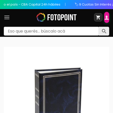
país - CBA Capital 24h hábiles
🏷️ 9 Cuotas Sin Interés / 20% 