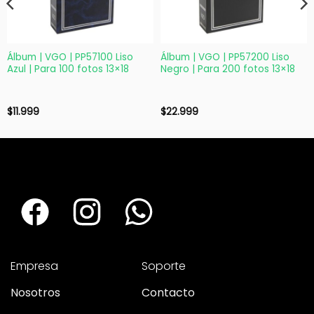
Álbum | VGO | PP57100 Liso
Álbum | VGO | PP57200 Liso
Azul | Para 100 fotos 13×18
Negro | Para 200 fotos 13×18
$
11.999
$
22.999
Empresa
Soporte
Nosotros
Contacto