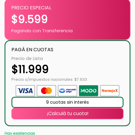
PRECIO ESPECIAL
$
9.599
Pagando con Transferencia
PAGÁ EN CUOTAS
Precio de Lista
$
11.999
Precio s/impuestos nacionales: $7.933
9 cuotas sin interés
¡Calculá tu cuota!
Hay existencias