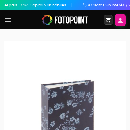
aís - CBA Capital 24h hábiles
🏷️ 9 Cuotas Sin Interés / 20% O